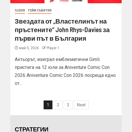
SLIDER
ГЕЙМ СЪБИТИЯ
Звездата от „Властелинът на
пръстените“ John Rhys-Davies за
първи път в България
май 5, 2026
Player 1
Актьорът, изиграл емблематични Gimli
пристига на 12 юли за Aniventure Comic Con
2026 Aniventure Comic Con 2026 посреща едно
от...
1
2
3
Next
СТРАТЕГИИ