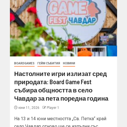
BOARDGAMES
ГЕЙМ СЪБИТИЯ
НОВИНИ
Настолните игри излизат сред
природата: Board Game Fest
събира общността в село
Чавдар за пета поредна година
юни 11, 2026
Player 1
На 13 и 14 юни местността „Св. Петка“ край
село Чавдар отново ще се изпълни със