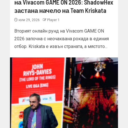
на Vivacom GAME ON 2026: ShadowHex
застана начело на Team Kriskata
юли 29, 2026
Player 1
Вторият онлайн рунд на Vivacom GAME ON
2026 започна с неочаквана рокада в единия
отбор. Kriskata е извън страната, а мястото...