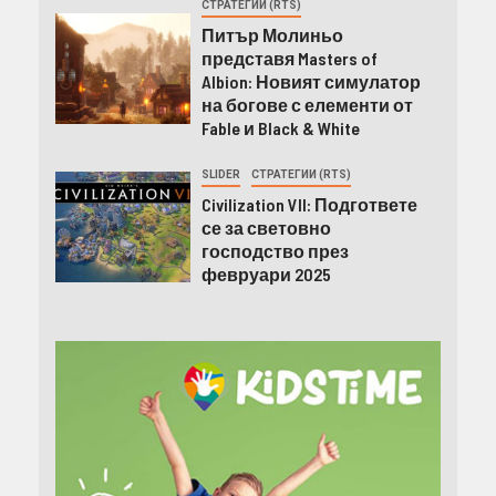
СТРАТЕГИИ (RTS)
Питър Молиньо
представя Masters of
Albion: Новият симулатор
на богове с елементи от
Fable и Black & White
SLIDER
СТРАТЕГИИ (RTS)
Civilization VII: Подгответе
се за световно
господство през
февруари 2025