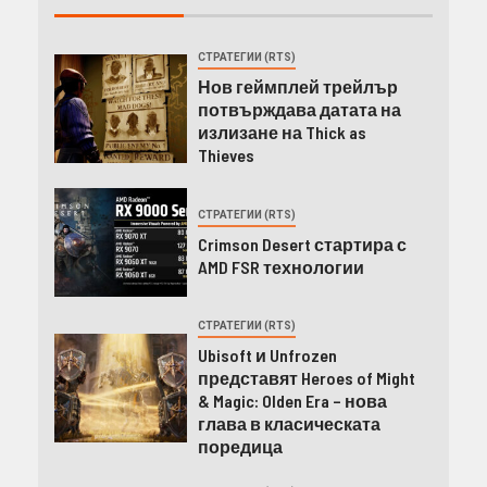
СТРАТЕГИИ (RTS)
Нов геймплей трейлър
потвърждава датата на
излизане на Thick as
Thieves
СТРАТЕГИИ (RTS)
Crimson Desert стартира с
AMD FSR технологии
СТРАТЕГИИ (RTS)
Ubisoft и Unfrozen
представят Heroes of Might
& Magic: Olden Era – нова
глава в класическата
поредица