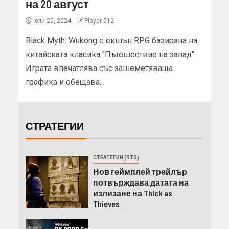
на 20 август
юли 25, 2024
Player 512
Black Myth: Wukong е екшън RPG базирана на
китайската класика "Пътешествие на запад".
Играта впечатлява със зашеметяваща
графика и обещава...
СТРАТЕГИИ
СТРАТЕГИИ (RTS)
Нов геймплей трейлър
потвърждава датата на
излизане на Thick as
Thieves