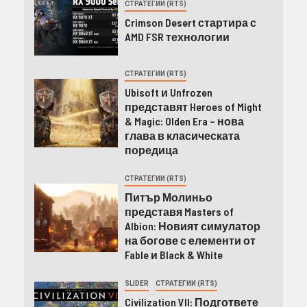
СТРАТЕГИИ (RTS)
Crimson Desert стартира с
AMD FSR технологии
СТРАТЕГИИ (RTS)
Ubisoft и Unfrozen
представят Heroes of Might
& Magic: Olden Era – нова
глава в класическата
поредица
СТРАТЕГИИ (RTS)
Питър Молиньо
представя Masters of
Albion: Новият симулатор
на богове с елементи от
Fable и Black & White
SLIDER
СТРАТЕГИИ (RTS)
Civilization VII: Подгответе