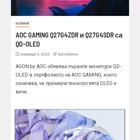
НОВИНИ
AOC GAMING Q27G4ZDR и Q27G4SDR са
QD-OLED
ноември 5, 2025
SunnyNews
AGON by AOC обявява първите монитори QD-
OLED в портфолиото на AOC GAMING, което
означава, че премиум технологията OLED е
вече...