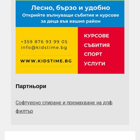
Партньори
Софтуерно спиране и премахване на дпф
филтър