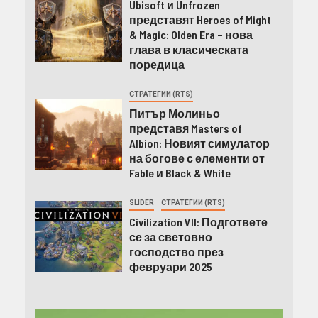
Ubisoft и Unfrozen
представят Heroes of Might
& Magic: Olden Era – нова
глава в класическата
поредица
СТРАТЕГИИ (RTS)
Питър Молиньо
представя Masters of
Albion: Новият симулатор
на богове с елементи от
Fable и Black & White
SLIDER
СТРАТЕГИИ (RTS)
Civilization VII: Подгответе
се за световно
господство през
февруари 2025