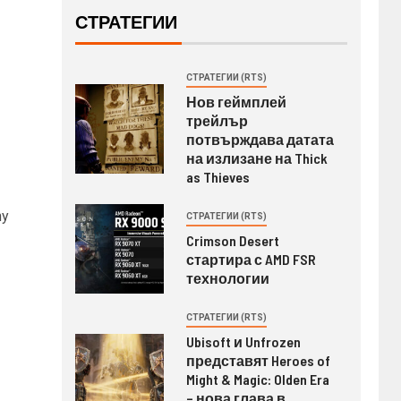
СТРАТЕГИИ
СТРАТЕГИИ (RTS)
Нов геймплей
трейлър
потвърждава датата
на излизане на Thick
as Thieves
ny
СТРАТЕГИИ (RTS)
Crimson Desert
стартира с AMD FSR
технологии
СТРАТЕГИИ (RTS)
Ubisoft и Unfrozen
представят Heroes of
Might & Magic: Olden Era
– нова глава в