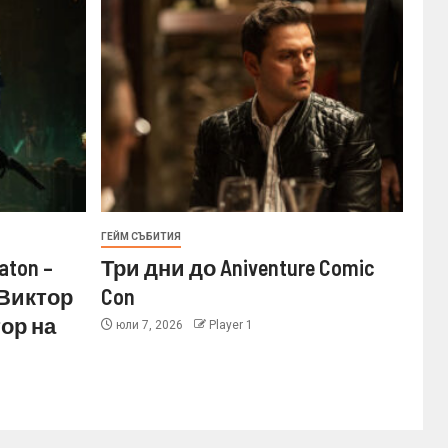
ГЕЙМ СЪБИТИЯ
aton –
Три дни до Aniventure Comic
 Виктор
Con
ор на
юли 7, 2026
Player 1