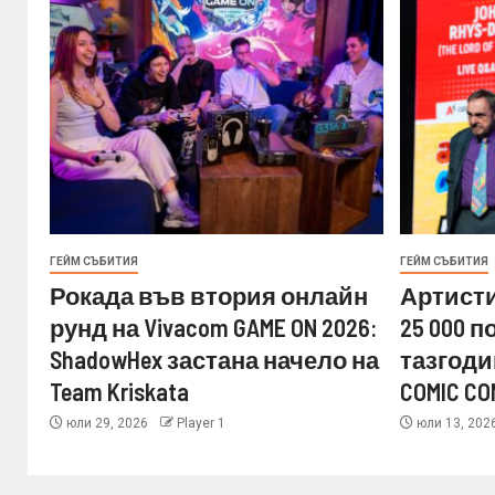
ГЕЙМ СЪБИТИЯ
ГЕЙМ СЪБИТИЯ
Рокада във втория онлайн
Артисти
рунд на Vivacom GAME ON 2026:
25 000 
ShadowHex застана начело на
тазгоди
Team Kriskata
COMIC CO
юли 29, 2026
Player 1
юли 13, 202