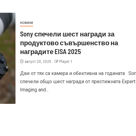
НОВИНИ
Sony спечели шест награди за
продуктово съвършенство на
наградите EISA 2025
август 20, 2025
Player 1
Две от тях са камера и обективна на годината So
спечели общо шест награди от престижната Expert
Imaging and...