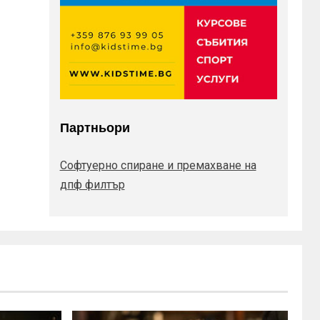
Партньори
Софтуерно спиране и премахване на
дпф филтър