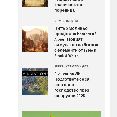
класическата
поредица
СТРАТЕГИИ (RTS)
Питър Молиньо
представя Masters of
Albion: Новият
симулатор на богове
с елементи от Fable и
Black & White
SLIDER
СТРАТЕГИИ (RTS)
Civilization VII:
Подгответе се за
световно
господство през
февруари 2025