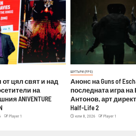
ШУТЪРИ (FPS)
 от цял свят и над
Анонс на Guns of Esch
посетители на
последната игра на
шния ANIVENTURE
Антонов, арт директ
N
Half-Life 2
6
Player 1
юли 8, 2026
Player 1