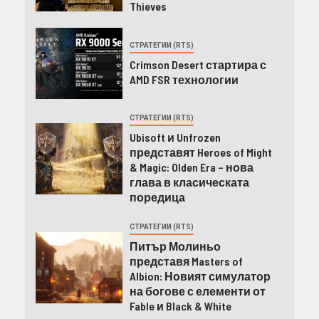
Thieves
СТРАТЕГИИ (RTS)
Crimson Desert стартира с
AMD FSR технологии
СТРАТЕГИИ (RTS)
Ubisoft и Unfrozen
представят Heroes of Might
& Magic: Olden Era – нова
глава в класическата
поредица
СТРАТЕГИИ (RTS)
Питър Молиньо
представя Masters of
Albion: Новият симулатор
на богове с елементи от
Fable и Black & White