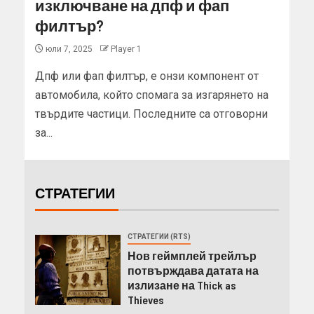
изключване на дпф и фап
филтър?
юли 7, 2025
Player 1
Дпф или фап филтър, е онзи компонент от
автомобила, който спомага за изгарянето на
твърдите частици. Последните са отговорни
за...
СТРАТЕГИИ
СТРАТЕГИИ (RTS)
Нов геймплей трейлър
потвърждава датата на
излизане на Thick as
Thieves