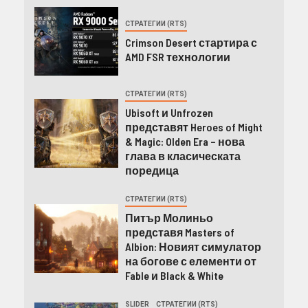
СТРАТЕГИИ (RTS)
Crimson Desert стартира с
AMD FSR технологии
СТРАТЕГИИ (RTS)
Ubisoft и Unfrozen
представят Heroes of Might
& Magic: Olden Era – нова
глава в класическата
поредица
СТРАТЕГИИ (RTS)
Питър Молиньо
представя Masters of
Albion: Новият симулатор
на богове с елементи от
Fable и Black & White
SLIDER
СТРАТЕГИИ (RTS)