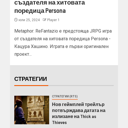
създателя на хитовата
поредица Persona
юли 25, 2024
Player 1
Metaphor: ReFantazio е предстояща JRPG игра
от създателя на хитовата поредица Persona -
Кацура Хашино. Играта е първи оригинален
проект...
СТРАТЕГИИ
СТРАТЕГИИ (RTS)
Нов геймплей трейлър
потвърждава датата на
излизане на Thick as
Thieves