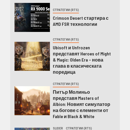
СТРАТЕГИИ (RTS)
Crimson Desert стартира с
AMD FSR технологии
СТРАТЕГИИ (RTS)
Ubisoft и Unfrozen
представят Heroes of Might
& Magic: Olden Era – нова
глава в класическата
поредица
СТРАТЕГИИ (RTS)
Питър Молиньо
представя Masters of
Albion: Новият симулатор
на богове с елементи от
Fable и Black & White
SLIDER
СТРАТЕГИИ (RTS)