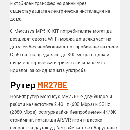
и стабилен трансфер на данни чрез
съществуващата електрическа инсталация на
дома.
С Mercusys MP510 KIT потребителите могат да
разширят своята Wi-Fi мрежа до всяка част на
дома си без необходимост от пробиване на стени.
С обхват на предаване до 300 метра в една и
съща електрическа верига, този комплект е
идеален за ежедневната употреба.
Рутер
MR27BE
Новият рутер Mercusys MR27BE е двубандов и
работи на честотите 2.4GHz (688 Mbps) и 5GHz
(2880 Mbps), осигурявайки безпроблемен 4K/8K
стрийминг, потапящи AR/VR игри и висока
скорост за даунлоуд. Устройството е оборудвано