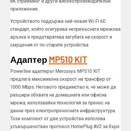
8K стрийминг и други високопроизводителни
приложения.
Устройството поддържа най-новия Wi-Fi 6E
стандарт, който осигурява непрекъсната мрежова
връзка и предотвратява загубата на скорост и
смущения от по-старите устройства.
Адаптер
MP510 KIT
Powerline адаптерът Mercusys MP510 KIT
предлага максимална скорост на трансфер от
1000 Mbps. Неговото предимство е, че може да
разшири обхвата на домашната или офисна
мрежа, използвайки технология за пренос на
данни през електропреносната инфраструктура.
Този комплект от две устройства използва
усъвършенстван протокол HomePlug AV2 за бърз