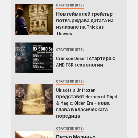
СТРАТЕГИИ (RTS)
Нов геймплей трейлър
потвърждава датата на
излизане на Thick as
Thieves
СТРАТЕГИИ (RTS)
Crimson Desert стартира с
AMD FSR технологии
СТРАТЕГИИ (RTS)
Ubisoft и Unfrozen
представят Heroes of Might
& Magic: Olden Era – нова
глава в класическата
поредица
СТРАТЕГИИ (RTS)
Питър Молиньо