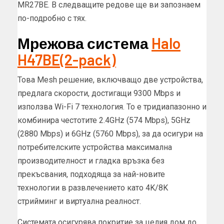
MR27BE. В следващите редове ще ви запознаем
по-подробно с тях.
Мрежова система
Halo
H47BE(2-pack)
Това Mesh решение, включващо две устройства,
предлага скорости, достигащи 9300 Mbps и
използва Wi-Fi 7 технология. То е тридиапазонно и
комбинира честотите 2.4GHz (574 Mbps), 5GHz
(2880 Mbps) и 6GHz (5760 Mbps), за да осигури на
потребителските устройства максимална
производителност и гладка връзка без
прекъсвания, подходяща за най-новите
технологии в развлечението като 4K/8K
стрийминг и виртуална реалност.
Системата осигурява покритие за целия дом до