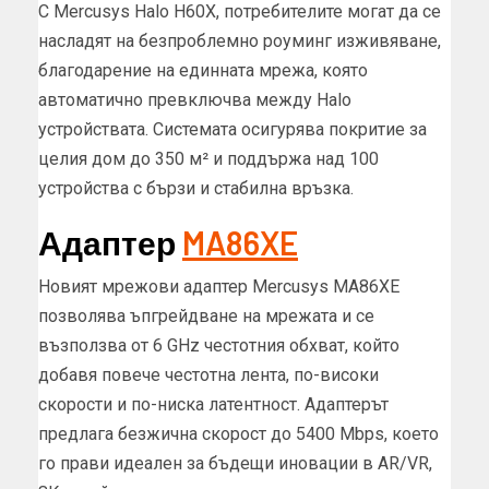
С Mercusys Halo H60X, потребителите могат да се
насладят на безпроблемно роуминг изживяване,
благодарение на единната мрежа, която
автоматично превключва между Halo
устройствата. Системата осигурява покритие за
целия дом до 350 м² и поддържа над 100
устройства с бързи и стабилна връзка.
Адаптер
MA86XE
Новият мрежови адаптер Mercusys MA86XE
позволява ъпгрейдване на мрежата и се
възползва от 6 GHz честотния обхват, който
добавя повече честотна лента, по-високи
скорости и по-ниска латентност. Адаптерът
предлага безжична скорост до 5400 Mbps, което
го прави идеален за бъдещи иновации в AR/VR,