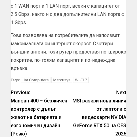
с 1 WAN порт и 1 LAN порт, всеки с капацитет от
2.5 Gbps, както и с два допълнителни LAN порта с
1 Gbps.
Това позволява на потребителите да използват
максималната си интернет скорост. С четири
външни антени, този рутер предоставя по-широко
покритие, по-голям капацитет и по-надеждна
връзка.
Jar Computers
Mercusys
Wi-Fi 7
Tags:
Previous
Next
Mangan 400 – безжичен
MSI разкри нова линия
контролер с дълъг
от лаптопи с
живот на батерията и
видеокарти NVIDIA
ергономичен дизайн
GeForce RTX 50 на CES
(Ревю)
2025