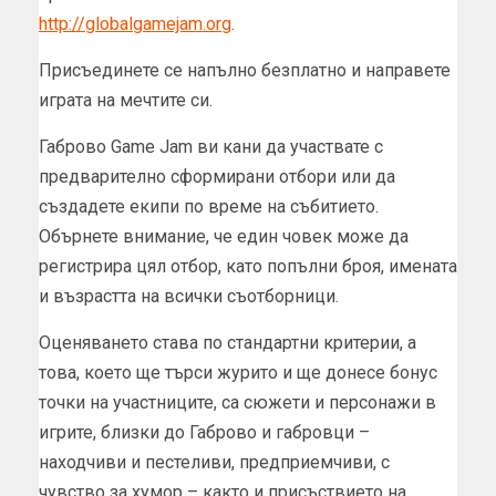
http://globalgamejam.org
.
Присъединете се напълно безплатно и направете
играта на мечтите си.
Габрово Game Jam ви кани да участвате с
предварително сформирани отбори или да
създадете екипи по време на събитието.
Обърнете внимание, че един човек може да
регистрира цял отбор, като попълни броя, имената
и възрастта на всички съотборници.
Оценяването става по стандартни критерии, а
това, което ще търси журито и ще донесе бонус
точки на участниците, са сюжети и персонажи в
игрите, близки до Габрово и габровци –
находчиви и пестеливи, предприемчиви, с
чувство за хумор – както и присъствието на