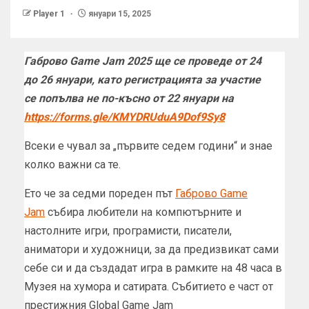
Player 1
януари 15, 2025
Габрово Game Jam 2025
ще се проведе от
24
до
26 януари
, като р
егистрация
та
за участие
се
попълва
не по-късно от 22 януари на
https://forms.gle/KMYDRUduA9Dof9Sy8
Всеки е чувал за „първите седем години“ и знае
колко важни са те.
Ето че за седми пореден път
Габрово Game
Jam
събира любители на компютърните и
настолните игри, програмисти, писатели,
аниматори и художници, за да предизвикат сами
себе си и да създадат игра в рамките на 48 часа в
Музея на хумора и сатирата. Събитието е част от
престижния Global Game Jam