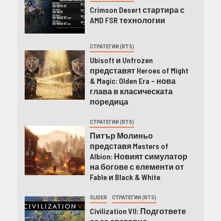
Crimson Desert стартира с
AMD FSR технологии
СТРАТЕГИИ (RTS)
Ubisoft и Unfrozen
представят Heroes of Might
& Magic: Olden Era – нова
глава в класическата
поредица
СТРАТЕГИИ (RTS)
Питър Молиньо
представя Masters of
Albion: Новият симулатор
на богове с елементи от
Fable и Black & White
SLIDER
СТРАТЕГИИ (RTS)
Civilization VII: Подгответе