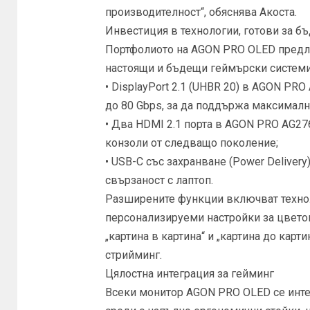
производителност“, обяснява Акоста.
Инвестиция в технологии, готови за б
Портфолиото на AGON PRO OLED предла
настоящи и бъдещи геймърски системи
• DisplayPort 2.1 (UHBR 20) в AGON PR
до 80 Gbps, за да поддържа максималн
• Два HDMI 2.1 порта в AGON PRO AG2
конзоли от следващо поколение;
• USB-C със захранване (Power Delive
свързаност с лаптоп.
Разширените функции включват техноло
персонализируеми настройки за цветове
„картина в картина“ и „картина до карт
стрийминг.
Цялостна интеграция за гейминг
Всеки монитор AGON PRO OLED се инт