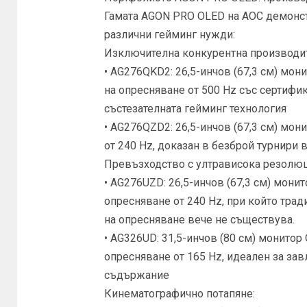
Гамата AGON PRO OLED на AOC демонст
различни гейминг нужди:
Изключителна конкурентна производит
• AG276QKD2: 26,5-инчов (67,3 см) мо
на опресняване от 500 Hz със сертифик
състезателната гейминг технология
• AG276QZD2: 26,5-инчов (67,3 см) мо
от 240 Hz, доказан в безброй турнири 
Превъзходство с ултрависока резолюц
• AG276UZD: 26,5-инчов (67,3 см) мони
опресняване от 240 Hz, при който тр
на опресняване вече не съществува.
• AG326UD: 31,5-инчов (80 см) монитор
опресняване от 165 Hz, идеален за за
съдържание
Кинематографично потапяне: