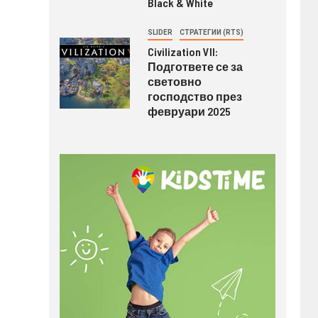
Black & White
SLIDER
СТРАТЕГИИ (RTS)
Civilization VII:
Подгответе се за
световно
господство през
февруари 2025