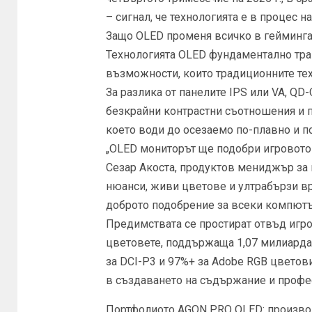
– сигнал, че технологията е в процес 
Защо OLED променя всичко в гейминг
Технологията OLED фундаментално тр
възможности, които традиционните тех
За разлика от панелите IPS или VA, QD
безкрайни контрастни съотношения и п
което води до осезаемо по-плавно и п
„OLED мониторът ще подобри игровото 
Сезар Акоста, продуктов мениджър за 
нюанси, живи цветове и ултрабързи вр
доброто подобрение за всеки компютър
Предимствата се простират отвъд игро
цветовете, поддържаща 1,07 милиарда
за DCI-P3 и 97%+ за Adobe RGB цветови
в създаването на съдържание и профес
Портфолиото AGON PRO OLED: производ