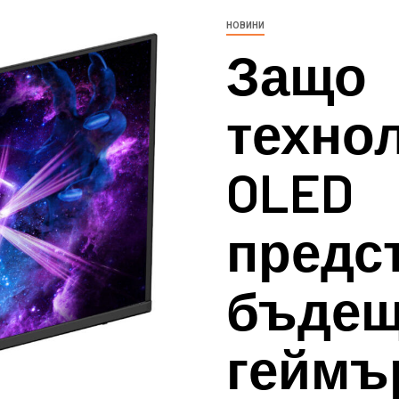
НОВИНИ
Защо
технол
OLED
предс
бъдещ
геймъ