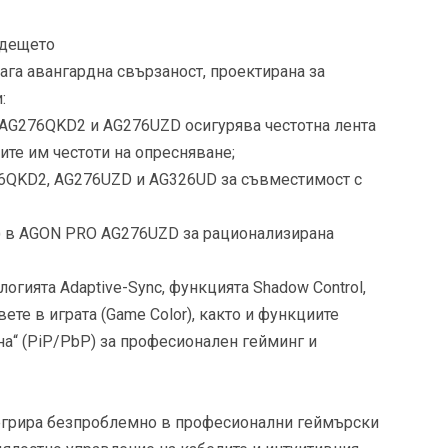
ъдещето
га авангардна свързаност, проектирана за
:
O AG276QKD2 и AG276UZD осигурява честотна лента
ите им честоти на опресняване;
76QKD2, AG276UZD и AG326UD за съвместимост с
ry) в AGON PRO AG276UZD за рационализирана
гията Adaptive-Sync, функцията Shadow Control,
те в играта (Game Color), както и функциите
ина“ (PiP/PbP) за професионален гейминг и
егрира безпроблемно в професионални геймърски