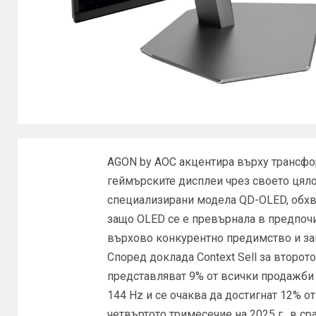
AGON by AOC акцентира върху трансфо
геймърските дисплеи чрез своето цяло
специализирани модела QD-OLED, обх
защо OLED се е превърнала в предпочи
върхово конкурентно предимство и з
Според доклада Context Sell за второт
представляват 9% от всички продажби 
144 Hz и се очаква да достигнат 12% 
четвъртото тримесечие на 2025 г., в ср