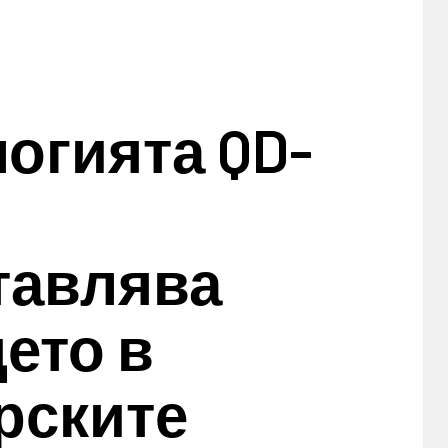
огията QD-
тавлява
ето в
рските