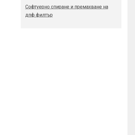
Софтуерно спиране и премахване на
дпф филтър