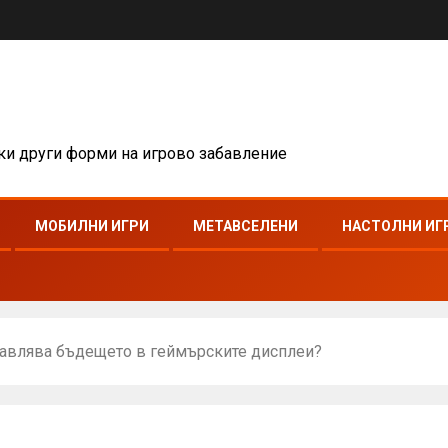
чки други форми на игрово забавление
МОБИЛНИ ИГРИ
МЕТАВСЕЛЕНИ
НАСТОЛНИ ИГ
тавлява бъдещето в геймърските дисплеи?