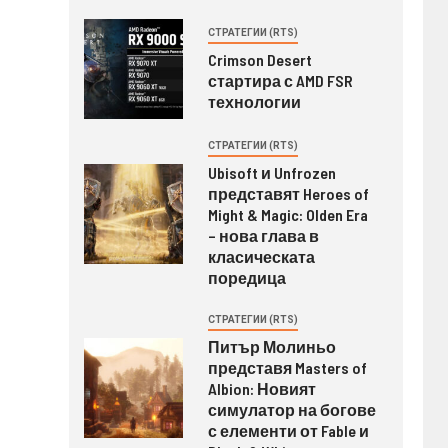
СТРАТЕГИИ (RTS)
Crimson Desert
стартира с AMD FSR
технологии
СТРАТЕГИИ (RTS)
Ubisoft и Unfrozen
представят Heroes of
Might & Magic: Olden Era
– нова глава в
класическата
поредица
СТРАТЕГИИ (RTS)
Питър Молиньо
представя Masters of
Albion: Новият
симулатор на богове
с елементи от Fable и