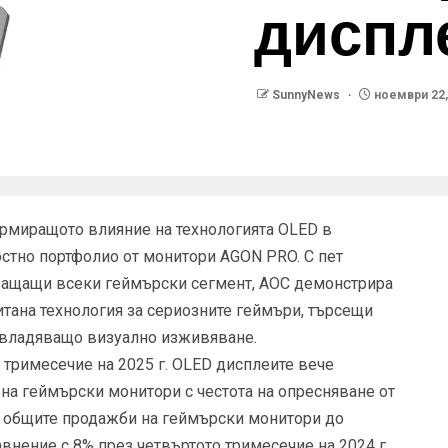
диспл
SunnyNews
ноември 22,
рмиращото влияние на технологията OLED в
стно портфолио от монитори AGON PRO. С пет
ващащи всеки геймърски сегмент, AOC демонстрира
тана технология за сериозните геймъри, търсещи
авладяващо визуално изживяване.
о тримесечие на 2025 г. OLED дисплеите вече
на геймърски монитори с честота на опресняване от
от общите продажби на геймърски монитори до
авнение с 8% през четвъртото тримесечие на 2024 г.