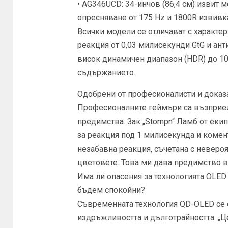
• AG346UCD: 34-инчов (86,4 см) извит
опресняване от 175 Hz и 1800R извив
Всички модели се отличават с характе
реакция от 0,03 милисекунди GtG и ан
висок динамичен диапазон (HDR) до 10
съдържанието.
Одобрени от професионалисти и доказа
Професионалните геймъри са възприел
предимства. Зак „Stompn“ Ламб от екип
за реакция под 1 милисекунда и коме
незабавна реакция, съчетана с неверо
цветовете. Това ми дава предимство в
Има ли опасения за технологията OLE
бъдем спокойни?
Съвременната технология QD-OLED се 
издръжливостта и дълготрайността. „Ц