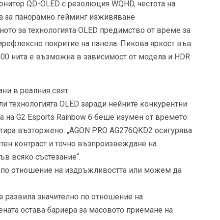
 монитор QD-OLED с резолюция WQHD, честота на
ка за панорамно гейминг изживяване
рното за технологията OLED предимство от време за
тирефлексно покритие на панела. Пикова яркост във
00 нита е възможна в зависимост от модела и HDR
ни в реалния свят
и технологията OLED заради нейните конкурентни
а на G2 Esports Rainbow 6 беше изумен от времето
нтира възторжено: „AGON PRO AG276QKD2 осигурява
ятен контраст и точно възпроизвеждане на
ъв всяко състезание“.
D по отношение на издръжливостта или можем да
е развила значително по отношение на
ената остава бариера за масовото приемане на