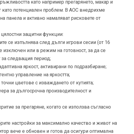
здръжливостта като например прегарянето, макар и
т като потенциален проблем. В AOC внедрихме
 на панела и активно намаляват рисковете от
цялостни защитни функции:
те се изпълнява след дълги игрови сесии (от 16
 е изключен или в режим на готовност, за да се
 за следващия период;
адаптивна яркост, активирани по подразбиране;
гентно управление на яркостта;
а точни цветове с изваждането от кутията;
уера за дългосрочна производителност и
ритие за прегаряне, когато се използва съгласно
брите настройки за максимално качество и живот на
тор вече е обновен и готов да осигури оптимална