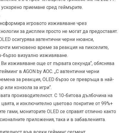
на ускорено приемане сред геймърите.
а
ансформира игровото изживяване чрез
нологии за дисплеи просто не могат да предоставят.
-OLED осигурява автентични черни нюанси,
очти мигновено време за реакция на пикселите,
о-бързо визуално изживяване.
Ви изживяване още от първата секунда“, обяснява
гейминг в AGON by AOC. „С автентични черни
емена за реакция, OLED бързо се превръща в най-
 или конзола за игри“.
вата производителност. С 10-битова дълбочина на
 цвята, и изключително цветово покритие от 99%+
те гами, мониторите OLED се справят отлично както
ионалните приложения, така и в забавленията.
ителност във всеки гейминг сегмент