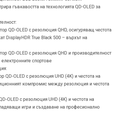
рира гъвкавостта на технологията QD-OLED за
елност:
нитор QD-OLED с резолюция QHD, осигуряващ честота
ат DisplayHDR True Black 500 – върхът на
нитор QD-OLED с резолюция QHD и производителност
в електронните спортове
ия:
тор QD-OLED с резолюция UHD (4K) и честота на
адиционният компромис между резолюция и честота
 QD-OLED с резолюция UHD (4K) и честота на
владяващи игри и създаване на професионално