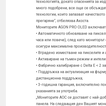
технологията, докато опасенията за и
много подобрени, все още се обсъжда
технологии, които запазват качеството
прегаряне“, отбелязва Акоста.
Мониторите AGON PRO OLED включват 
• Автоматичното обновяване на пиксели
часа или повече), след като мониторът
осигури максимална производителност
• Вградено изместване на пикселите и 
• Активиране на тъмен режим и интели
• Фабрично калибриране с Delta E < 2 з
• Поддръжка на актуализация на фърм
дистанционна поддръжка;
• 3-годишна гаранция, включително пок
указанията за употреба.
„Мониторите AOC се доставят с най-до
панела. На следващия ден Вашият мони