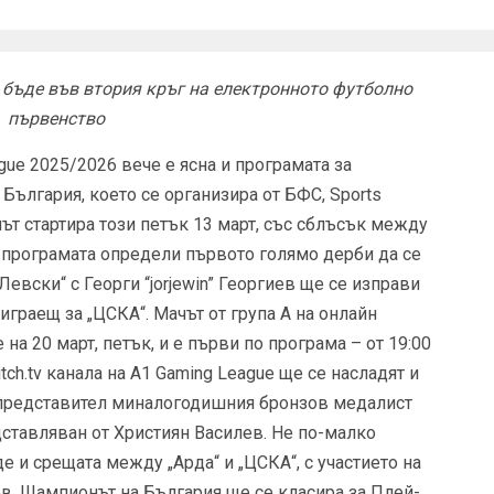
 бъде във втория кръг на електронното футболно
първенство
gue 2025/2026 вече е ясна и програмата за
България, което се организира от БФС, Sports
т стартира този петък 13 март, със сблъсък между
че програмата определи първото голямо дерби да се
евски“ с Георги “jorjewin” Георгиев ще се изправи
играещ за „ЦСКА“. Мачът от група А на онлайн
на 20 март, петък, и е първи по програма – от 19:00
tch.tv канала на A1 Gaming League ще се насладят и
 представител миналогодишния бронзов медалист
дставляван от Християн Василев. Не по-малко
е и срещата между „Арда“ и „ЦСКА“, с участието на
в. Шампионът на България ще се класира за Плей-