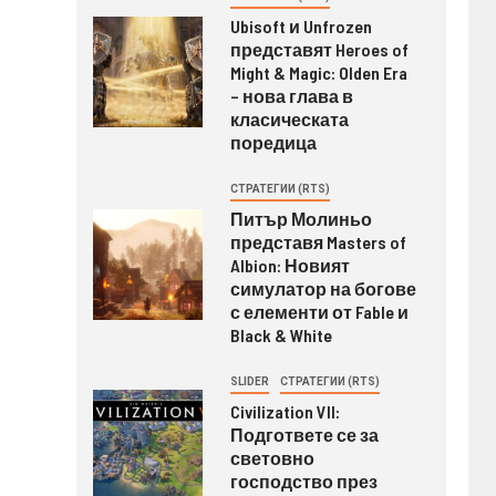
Ubisoft и Unfrozen
представят Heroes of
Might & Magic: Olden Era
– нова глава в
класическата
поредица
СТРАТЕГИИ (RTS)
Питър Молиньо
представя Masters of
Albion: Новият
симулатор на богове
с елементи от Fable и
Black & White
SLIDER
СТРАТЕГИИ (RTS)
Civilization VII:
Подгответе се за
световно
господство през