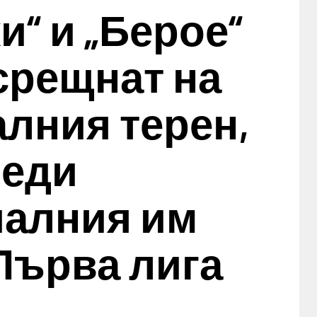
и“ и „Берое“
срещнат на
лния терен,
реди
алния им
Първа лига