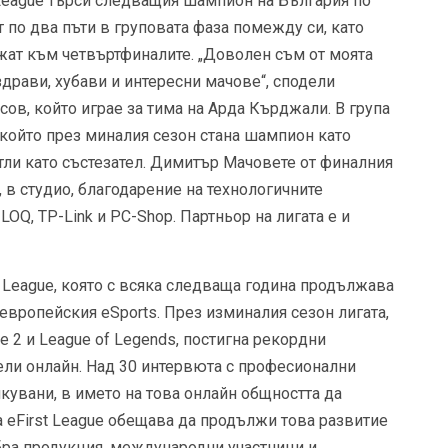
t League търси следващия шампион на България по
 по два пъти в груповата фаза помежду си, като
жат към четвъртфиналите. „Доволен съм от моята
здрави, хубави и интересни мачове“, сподели
ов, който играе за тима на Арда Кърджали. В група
, който през миналия сезон стана шампион като
итли като състезател. Димитър Мачовете от финалния
 в студио, благодарение на технологичните
OQ, TP-Link и PC-Shop. Партньор на лигата е и
g League, която с всяка следваща година продължава
европейския eSports. През изминалия сезон лигата,
e 2 и League of Legends, постигна рекордни
тели онлайн. Над 30 интервюта с професионални
икувани, в името на това онлайн общността да
а eFirst League обещава да продължи това развитие
бра продукция, международни участници и