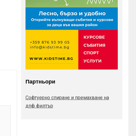
Партньори
Софтуерно спиране и премахване на
дпф филтър