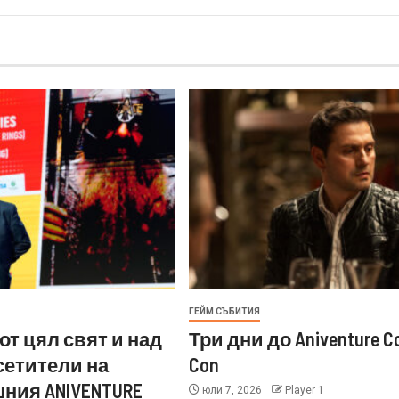
ГЕЙМ СЪБИТИЯ
от цял свят и над
Три дни до Aniventure C
осетители на
Con
ния ANIVENTURE
юли 7, 2026
Player 1