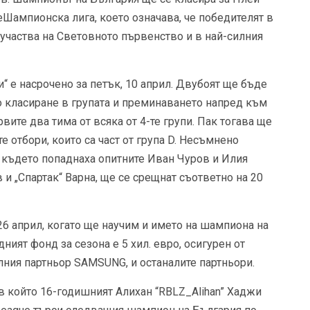
еШампионска лига, което означава, че победителят в
 участва на Световното първенство и в най-силния
“ е насрочено за петък, 10 април. Двубоят ще бъде
о класиране в групата и преминаването напред към
вите два тима от всяка от 4-те групи. Пак тогава ще
 отбори, които са част от група D. Несъмнено
 където попаднаха опитните Иван Чуров и Илия
и „Спартак“ Варна, ще се срещнат съответно на 20
26 април, когато ще научим и името на шампиона на
ният фонд за сезона е 5 хил. евро, осигурен от
алния партньор SAMSUNG, и останалите партньори.
 който 16-годишният Алихан “RBLZ_Alihan” Хаджи