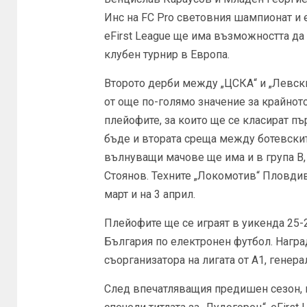
Инс на FC Pro световния шампионат и 
eFirst League ще има възможността да
клубен турнир в Европа.
Второто дерби между „ЦСКА“ и „Левски
от още по-голямо значение за крайнот
плейофите, за които ще се класират пър
бъде и втората среща между ботевските
вълнуващи мачове ще има и в група В,
Стоянов. Техните „Локомотив“ Пловдив 
март и на 3 април.
Плейофите ще се играят в уикенда 25-
България по електронен футбол. Наград
съорганизатора на лигата от A1, генер
След впечатляващия предишен сезон, в