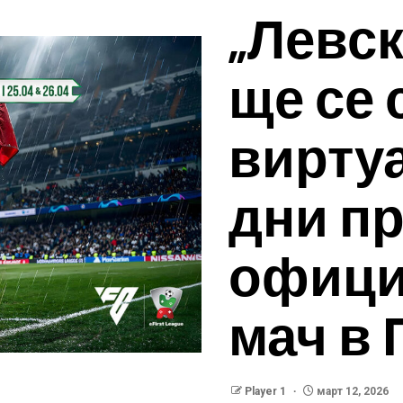
„Левск
ще се 
виртуа
дни п
офици
мач в 
Player 1
март 12, 2026