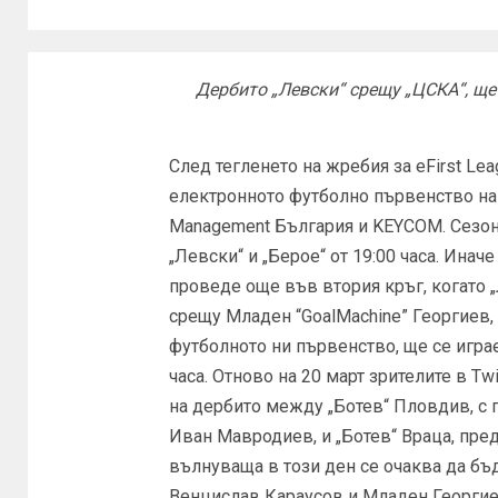
Дербито „Левски“ срещу „ЦСКА“, ще
След тегленето на жребия за eFirst Lea
електронното футболно първенство на 
Management България и KEYCOM. Сезонъ
„Левски“ и „Берое“ от 19:00 часа. Ина
проведе още във втория кръг, когато „Л
срещу Младен “GoalMachine” Георгиев, 
футболното ни първенство, ще се играе 
часа. Отново на 20 март зрителите в Twi
на дербито между „Ботев“ Пловдив, с
Иван Мавродиев, и „Ботев“ Враца, пре
вълнуваща в този ден се очаква да бъд
Венцислав Караусов и Младен Георгие