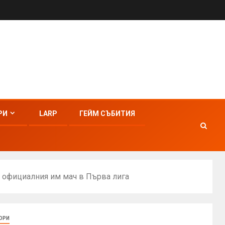
РИ
LARP
ГЕЙМ СЪБИТИЯ
ди официалния им мач в Първа лига
ОРИ