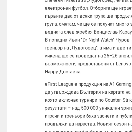
спечели титлата за „Лудогорец“, eFirs
електронен футбол. Отборите ще играят
първите два от всяка група ще продъл
група, смятам, че ще се получат много 
веднага след жребия Венцислав Караус
В попадна Иван “Dr Night Watch” Чуров
треньор на „Лудогорец“, а има и две т
уикенд ще се проведат на 25–26 април,
възможности, предоставени от Lenovo L
Happy Доставка.
eFirst League е продукция на A1 Gamin
да утвърждава България на картата на 
която включва турнири по Counter-Strik
резултати – над 500 000 уникални зри
играчи и треньори бяха заснети и публ
продължи да нараства. Новият сезон н
и в електронния футбол – с още по-до