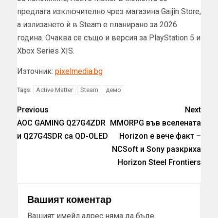
предлага изключително чрез магазина Gaijin Store,
а излизането ѝ в Steam е планирано за 2026
година. Очаква се също и версия за PlayStation 5 и
Xbox Series X|S.
Източник:
pixelmedia.bg
Active Matter
Steam
демо
Tags:
Previous
Next
AOC GAMING Q27G4ZDR
MMORPG във вселената
и Q27G4SDR са QD-OLED
Horizon е вече факт –
NCSoft и Sony разкриха
Horizon Steel Frontiers
Вашият коментар
Вашият имейл адрес няма да бъде