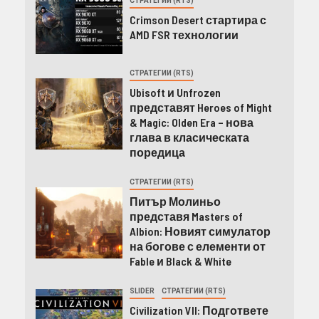
СТРАТЕГИИ (RTS)
Crimson Desert стартира с
AMD FSR технологии
СТРАТЕГИИ (RTS)
Ubisoft и Unfrozen
представят Heroes of Might
& Magic: Olden Era – нова
глава в класическата
поредица
СТРАТЕГИИ (RTS)
Питър Молиньо
представя Masters of
Albion: Новият симулатор
на богове с елементи от
Fable и Black & White
SLIDER
СТРАТЕГИИ (RTS)
Civilization VII: Подгответе