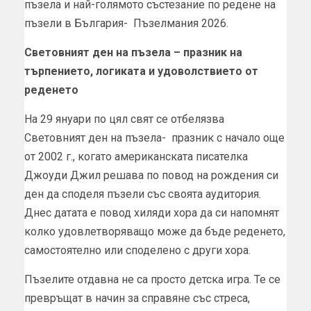
пъзела и най-голямото състезание по редене на
пъзели в България- Пъзелмания 2026.
Световният ден на пъзела – празник на
търпението, логиката и удоволствието от
реденето
На 29 януари по цял свят се отбелязва
Световният ден на пъзела- празник с начало още
от 2002 г., когато американската писателка
Джоуди Джил решава по повод на рождения си
ден да споделя пъзели със своята аудитория.
Днес датата е повод хиляди хора да си напомнят
колко удовлетворяващо може да бъде реденето,
самостоятелно или споделено с други хора.
Пъзелите отдавна не са просто детска игра. Те се
превръщат в начин за справяне със стреса,