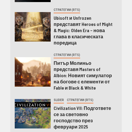
СТРАТЕГИИ (RTS)
Ubisoft и Unfrozen
представят Heroes of Might
& Magic: Olden Era – нова
глава в класическата
поредица
СТРАТЕГИИ (RTS)
Питър Молиньо
представя Masters of
Albion: Новият симулатор
на богове с елементи от
Fable и Black & White
SLIDER
СТРАТЕГИИ (RTS)
Civilization VII: Подгответе
се за световно
господство през
февруари 2025