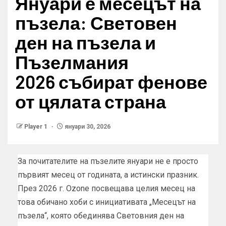
Януари е месецът на
пъзела: Световен
ден на пъзела и
Пъзелмания
2026 събират фенове
от цялата страна
Player 1
януари 30, 2026
За почитателите на пъзелите януари не е просто
първият месец от годината, а истински празник.
През 2026 г. Ozone посвещава целия месец на
това обичано хоби с инициативата „Месецът на
пъзела“, която обединява Световния ден на