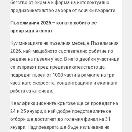
бягство от екрана и форма на интелектуално
предизвикателство за хора от всички възрасти.
Пъзелмания 2026 – когато хобито се
превръща в спорт
Кулминацията на пъзелния месец е Пъзелмания
2026, най-мащабното състезателно събитие по
редене на пъзели у нас. В него двойки участници
се изправят пред предизвикателството да
подредят пъзел от 1000 части в рамките на три
часа, като скоростта, концентрацията и екипната
работа са ключови.
Квалификационните кръгове ще се проведат на
24 и 25 януари, а най-добре представилите се
отбори ще достигнат до големия финал на 31
януари. Надпреварата ще бъде излъчвана на