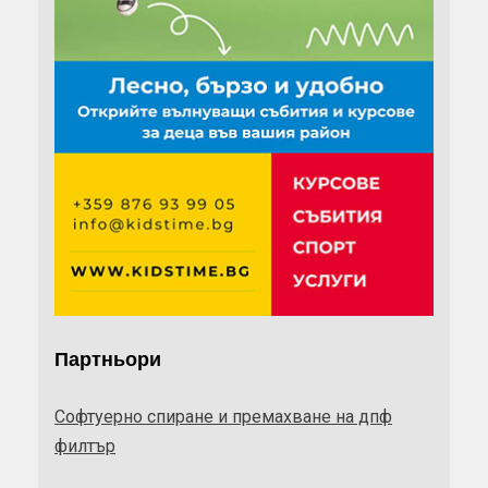
Партньори
Софтуерно спиране и премахване на дпф
филтър