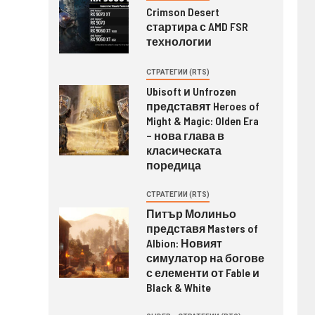
Crimson Desert
стартира с AMD FSR
технологии
СТРАТЕГИИ (RTS)
Ubisoft и Unfrozen
представят Heroes of
Might & Magic: Olden Era
– нова глава в
класическата
поредица
СТРАТЕГИИ (RTS)
Питър Молиньо
представя Masters of
Albion: Новият
симулатор на богове
с елементи от Fable и
Black & White