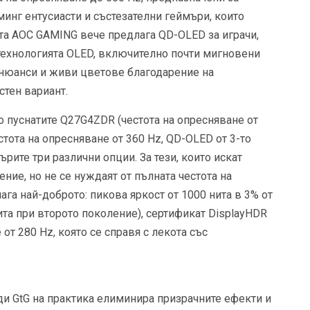
минг ентусиасти и състезателни геймъри, които
та AOC GAMING вече предлага QD-OLED за играчи,
технологията OLED, включително почти мигновени
 нюанси и живи цветове благодарение на
стен вариант.
 пуснатите Q27G4ZDR (честота на опресняване от
тота на опресняване от 360 Hz, QD-OLED от 3-то
рите три различни опции. За тези, които искат
ние, но не се нуждаят от пълната честота на
га най-доброто: пикова яркост от 1000 нита в 3% от
ита при второто поколение), сертификат DisplayHDR
 от 280 Hz, която се справя с лекота със
ди GtG на практика елиминира призрачните ефекти и