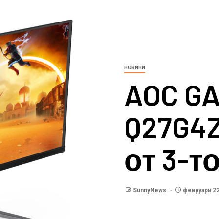
НОВИНИ
AOC G
Q27G4Z
от 3-т
SunnyNews
февруари 22