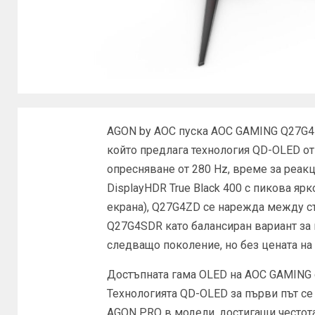
AGON by AOC пуска AOC GAMING Q27G4Z
който предлага технология QD-OLED от 
опресняване от 280 Hz, време за реакц
DisplayHDR True Black 400 с пикова яр
екрана), Q27G4ZD се нарежда между 
Q27G4SDR като балансиран вариант за 
следващо поколение, но без цената на
Достъпната гама OLED на AOC GAMING 
Технологията QD-OLED за първи път се
AGON PRO в модели, достигащи честота