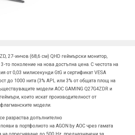
D, 27-инчов (68,6 см) QHD геймърски монитор,
3-то поколение на нова достъпна цена. С честота на
ия от 0,03 милисекунди GtG и сертификат VESA
кост до 1000 нита (3% APL или 3% от общата площ на
съществуващите модели AOC GAMING Q27G4ZDR и
геймъри, които искат производителност от
 флагманските модели.
се разраства допълнително
 появи в портфолиото на AGON by AOC чрез гамата
 на опресняване до 500 Hz, предназначени за