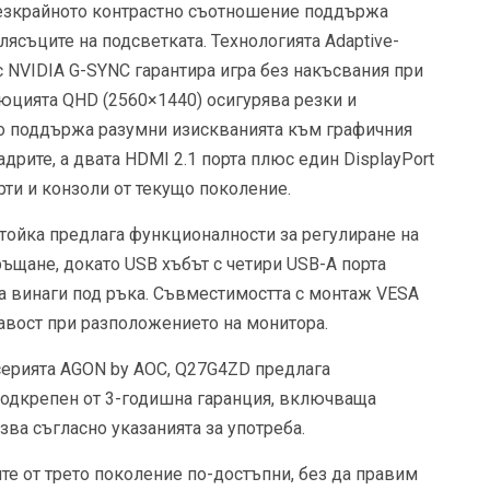
езкрайното контрастно съотношение поддържа
лясъците на подсветката. Технологията Adaptive-
с NVIDIA G-SYNC гарантира игра без накъсвания при
юцията QHD (2560×1440) осигурява резки и
о поддържа разумни изискванията към графичния
адрите, а двата HDMI 2.1 порта плюс един DisplayPort
рти и конзоли от текущо поколение.
тойка предлага функционалности за регулиране на
ръщане, докато USB хъбът с четири USB-A порта
са винаги под ръка. Съвместимостта с монтаж VESA
авост при разположението на монитора.
серията AGON by AOC, Q27G4ZD предлага
подкрепен от 3-годишна гаранция, включваща
зва съгласно указанията за употреба.
е от трето поколение по-достъпни, без да правим