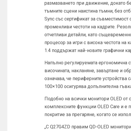
размазването при движение, докато б
тъмните сцени наистина тъмни, без отб
Sync със сертификат за съвместимост 
променливи честоти на кадрите. Резол
отчетливи детайли, като същевременн
процесор за игри с висока честота на к
1.4 поддържат най-новите графични ка
Напълно регулируемата ергономична с
височината, накланяне, завъртане и об
означава, че периферните устройства 
100×100 осигурява допълнителна гъвк
Подобно на всички монитори OLED от 
комплексните функции OLED Care и е 
покритие за прегаряне, когато се изпол
„С Q27G4ZD правим QD-OLED мониторит