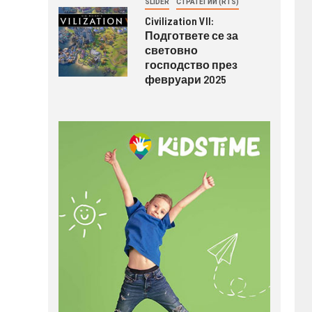
SLIDER
СТРАТЕГИИ (RTS)
Civilization VII:
Подгответе се за
световно
господство през
февруари 2025