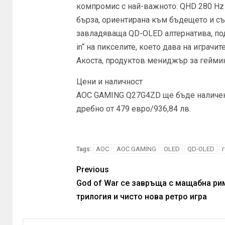
компромис с най-важното. QHD 280 Hz
бърза, ориентирана към бъдещето и съ
завладяваща QD-OLED алтернатива, под
in“ на пикселите, което дава на играчи
Акоста, продуктов мениджър за геймин
Цени и наличност
AOC GAMING Q27G4ZD ще бъде наличен 
дребно от 479 евро/936,84 лв.
AOC
AOC GAMING
OLED
QD-OLED
Tags:
Previous
God of War се завръща с мащабна ри
трилогия и чисто нова ретро игра