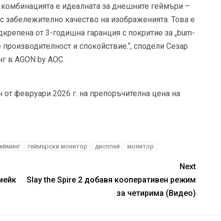
 комбинацията е идеалната за днешните геймъри –
с забележително качество на изображенията. Това е
крепена от 3-годишна гаранция с покритие за „burn-
те производителност и спокойствие.“, сподели Сезар
г в AGON by AOC.
от февруари 2026 г. на препоръчителна цена на
гейминг
геймърски монитор
дисплей
монитор
Next
мейк
Slay the Spire 2 добавя кооперативен режим
за четирима (Видео)