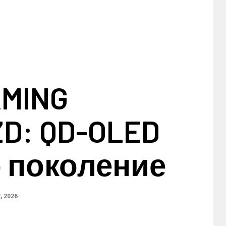
AMING
D: QD-OLED
о поколение
, 2026