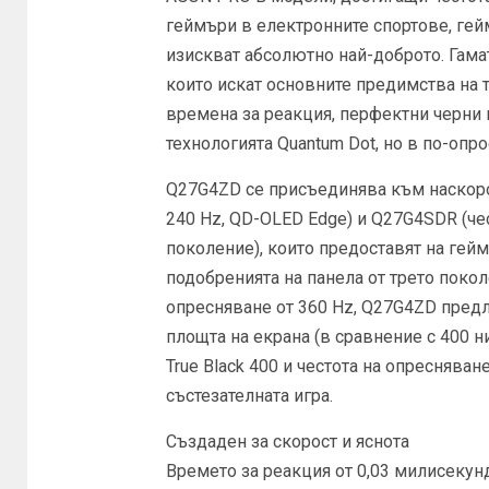
геймъри в електронните спортове, гей
изискват абсолютно най-доброто. Гама
които искат основните предимства на 
времена за реакция, перфектни черни
технологията Quantum Dot, но в по-опро
Q27G4ZD се присъединява към наскоро
240 Hz, QD-OLED Edge) и Q27G4SDR (чес
поколение), които предоставят на геймъ
подобренията на панела от трето поколе
опресняване от 360 Hz, Q27G4ZD предла
площта на екрана (в сравнение с 400 н
True Black 400 и честота на опресняване
състезателната игра.
Създаден за скорост и яснота
Времето за реакция от 0,03 милисекун