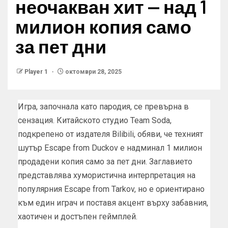
неочакван хит — над 1
милион копия само
за пет дни
Player 1
октомври 28, 2025
Игра, започнала като пародия, се превърна в
сензация. Китайското студио Team Soda,
подкрепено от издателя Bilibili, обяви, че техният
шутър Escape from Duckov е надминал 1 милион
продадени копия само за пет дни. Заглавието
представлява хумористична интерпретация на
популярния Escape from Tarkov, но е ориентирано
към един играч и поставя акцент върху забавния,
хаотичен и достъпен геймплей.