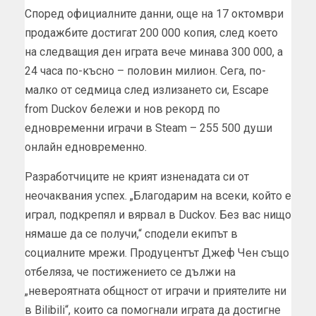
Според официалните данни, още на 17 октомври
продажбите достигат 200 000 копия, след което
на следващия ден играта вече минава 300 000, а
24 часа по-късно – половин милион. Сега, по-
малко от седмица след излизането си, Escape
from Duckov бележи и нов рекорд по
едновременни играчи в Steam – 255 500 души
онлайн едновременно.
Разработчиците не крият изненадата си от
неочаквания успех. „Благодарим на всеки, който е
играл, подкрепял и вярвал в Duckov. Без вас нищо
нямаше да се получи,“ сподели екипът в
социалните мрежи. Продуцентът Джеф Чен също
отбеляза, че постижението се дължи на
„невероятната общност от играчи и приятелите ни
в Bilibili“, които са помогнали играта да достигне