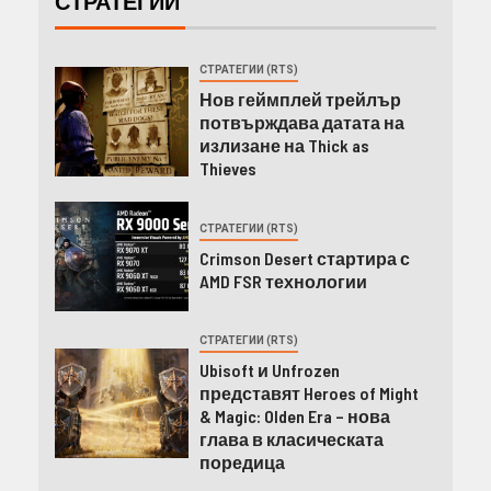
СТРАТЕГИИ
СТРАТЕГИИ (RTS)
Нов геймплей трейлър
потвърждава датата на
излизане на Thick as
Thieves
СТРАТЕГИИ (RTS)
Crimson Desert стартира с
AMD FSR технологии
СТРАТЕГИИ (RTS)
Ubisoft и Unfrozen
представят Heroes of Might
& Magic: Olden Era – нова
глава в класическата
поредица