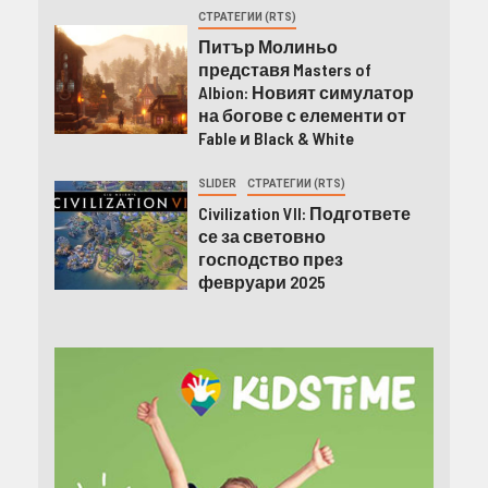
СТРАТЕГИИ (RTS)
Питър Молиньо
представя Masters of
Albion: Новият симулатор
на богове с елементи от
Fable и Black & White
SLIDER
СТРАТЕГИИ (RTS)
Civilization VII: Подгответе
се за световно
господство през
февруари 2025