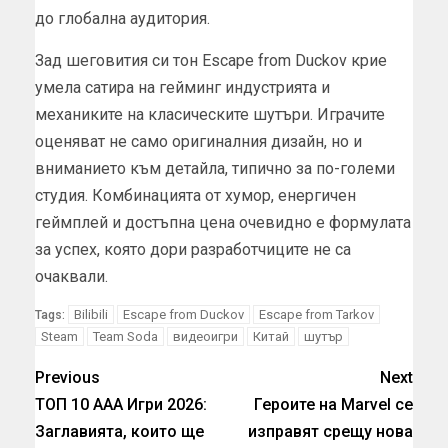
до глобална аудитория.
Зад шеговития си тон Escape from Duckov крие
умела сатира на гейминг индустрията и
механиките на класическите шутъри. Играчите
оценяват не само оригиналния дизайн, но и
вниманието към детайла, типично за по-големи
студия. Комбинацията от хумор, енергичен
геймплей и достъпна цена очевидно е формулата
за успех, която дори разработчиците не са
очаквали.
Bilibili
Escape from Duckov
Escape from Tarkov
Tags:
Steam
Team Soda
видеоигри
Китай
шутър
Previous
Next
ТОП 10 ААА Игри 2026:
Героите на Marvel се
Заглавията, които ще
изправят срещу нова