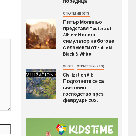
поредица
СТРАТЕГИИ (RTS)
Питър Молиньо
представя Masters of
Albion: Новият
симулатор на богове
с елементи от Fable и
Black & White
SLIDER
СТРАТЕГИИ (RTS)
Civilization VII:
Подгответе се за
световно
господство през
февруари 2025