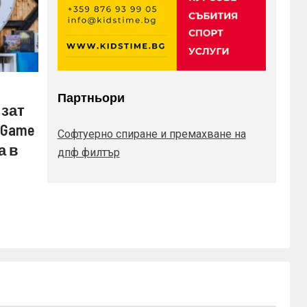
Партньори
изат
 Game
Софтуерно спиране и премахване на
а в
дпф филтър