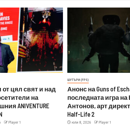
ШУТЪРИ (FPS)
 от цял свят и над
Анонс на Guns of Esch
посетители на
последната игра на
шния ANIVENTURE
Антонов, арт директ
N
Half-Life 2
6
Player 1
юли 8, 2026
Player 1