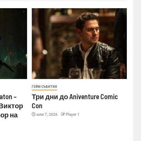
ГЕЙМ СЪБИТИЯ
aton –
Три дни до Aniventure Comic
 Виктор
Con
ор на
юли 7, 2026
Player 1