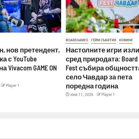
BOARDGAMES
ГЕЙМ СЪБИТИЯ
НОВИНИ
н, нов претендент,
Настолните игри изл
ка с YouTube
сред природата: Board
на Vivacom GAME ON
Fest събира общностт
село Чавдар за пета
поредна година
Player 1
юни 11, 2026
Player 1