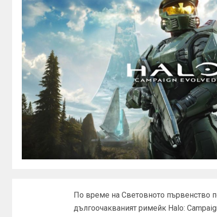
По време на Световното първенство по H
дългоочакваният римейк Halo: Campaig