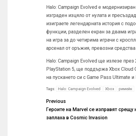
Halo: Campaign Evolved е модернизиран 
изграден изцяло от нулата и пресъздаде
изиграете легендарната история с по
функции, разделен екран за двама игр
на игра за до четирима играчи с кросп
арсенал от оръжия, превозни средства
Halo: Campaign Evolved ще излезе през 2
PlayStation 5, ще поддържа Xbox Cloud 
на пускането си с Game Pass Ultimate и
Halo: Campaign Evolved
Xbox
римейк
Tags:
Previous
Героите на Marvel се изправят срещу 
заплаха в Cosmic Invasion