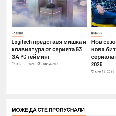
НОВИНИ
НОВИНИ
Logitech представя мишка и
Нов сезо
клавиатура от серията G3
нова бит
ЗА PC гейминг
сериала 
2026
юни 17, 2026
SunnyNews
юни 13, 2026
МОЖЕ ДА СТЕ ПРОПУСНАЛИ