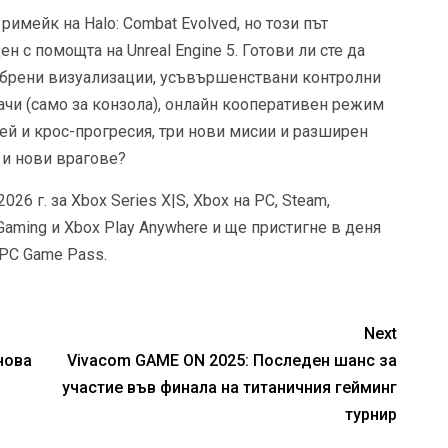
римейк на Halo: Combat Evolved, но този път
н с помощта на Unreal Engine 5. Готови ли сте да
добрени визуализации, усъвършенствани контролни
ачи (само за конзола), онлайн кооперативен режим
лей и крос-прогресия, три нови мисии и разширен
 и нови врагове?
026 г. за Xbox Series X|S, Xbox на PC, Steam,
Gaming и Xbox Play Anywhere и ще пристигне в деня
 PC Game Pass.
Next
нова
Vivacom GAME ON 2025: Последен шанс за
участие във финала на титаничния гейминг
турнир