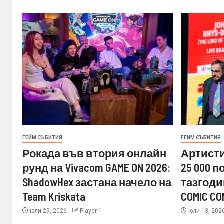
ГЕЙМ СЪБИТИЯ
ГЕЙМ СЪБИТИЯ
Рокада във втория онлайн
Артисти
рунд на Vivacom GAME ON 2026:
25 000 
ShadowHex застана начело на
тазгоди
Team Kriskata
COMIC CO
юли 29, 2026
Player 1
юли 13, 202