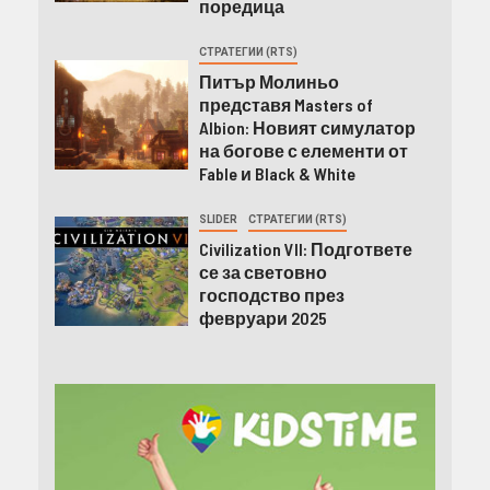
поредица
СТРАТЕГИИ (RTS)
Питър Молиньо
представя Masters of
Albion: Новият симулатор
на богове с елементи от
Fable и Black & White
SLIDER
СТРАТЕГИИ (RTS)
Civilization VII: Подгответе
се за световно
господство през
февруари 2025