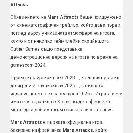
Attacks
.
Обявлението на
Mars Attracts
беше придружено
от кинематографичен трейлър, който дава първи
поглед върху уникалната атмосфера на играта,
както и от няколко геймплейни скрийншота.
Outlier Games също представиха
демонстрационна версия на играта по време на
gamescom 2024.
Проектът стартира през 2023 г., а ранният достъп
до играта е планиран за 2025 г., с пълното
издание, което се очаква през 2026 г. Играта вече
има своя страница в Steam, където феновете
могат да я добавят към списъка си с желания.
Mars Attracts
е първата официална игра,
базирана на франчайза
Mars Attacks
, който