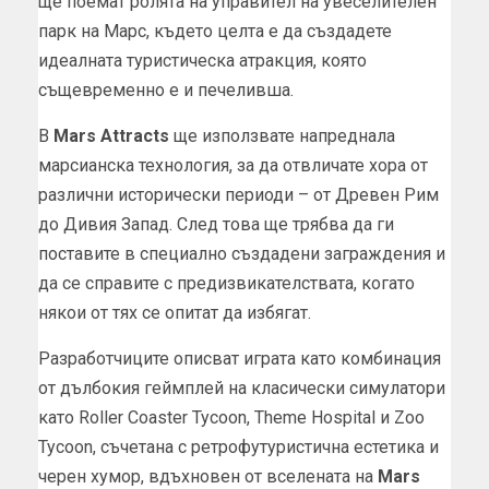
ще поемат ролята на управител на увеселителен
парк на Марс, където целта е да създадете
идеалната туристическа атракция, която
същевременно е и печеливша.
В
Mars Attracts
ще използвате напреднала
марсианска технология, за да отвличате хора от
различни исторически периоди – от Древен Рим
до Дивия Запад. След това ще трябва да ги
поставите в специално създадени заграждения и
да се справите с предизвикателствата, когато
някои от тях се опитат да избягат.
Разработчиците описват играта като комбинация
от дълбокия геймплей на класически симулатори
като Roller Coaster Tycoon, Theme Hospital и Zoo
Tycoon, съчетана с ретрофутуристична естетика и
черен хумор, вдъхновен от вселената на
Mars