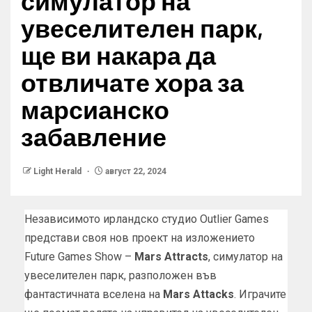
симулатор на
увеселителен парк,
ще ви накара да
отвличате хора за
марсианско
забавление
Light Herald
август 22, 2024
Независимото ирландско студио Outlier Games
представи своя нов проект на изложението
Future Games Show –
Mars Attracts
, симулатор на
увеселителен парк, разположен във
фантастичната вселена на
Mars Attacks
. Играчите