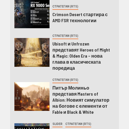
СТРАТЕГИИ (RTS)
Crimson Desert стартира с
AMD FSR технологии
СТРАТЕГИИ (RTS)
Ubisoft и Unfrozen
представят Heroes of Might
& Magic: Olden Era – нова
глава в класическата
поредица
СТРАТЕГИИ (RTS)
Питър Молиньо
представя Masters of
Albion: Новият симулатор
на богове с елементи от
Fable и Black & White
SLIDER
СТРАТЕГИИ (RTS)