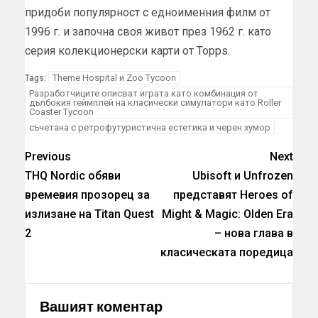
придоби популярност с едноименния филм от
1996 г. и започна своя живот през 1962 г. като
серия колекционерски карти от Topps.
Theme Hospital и Zoo Tycoon
Tags:
Разработчиците описват играта като комбинация от
дълбокия геймплей на класически симулатори като Roller
Coaster Tycoon
съчетана с ретрофутуристична естетика и черен хумор
Previous
Next
THQ Nordic обяви
Ubisoft и Unfrozen
времевия прозорец за
представят Heroes of
излизане на Titan Quest
Might & Magic: Olden Era
2
– нова глава в
класическата поредица
Вашият коментар