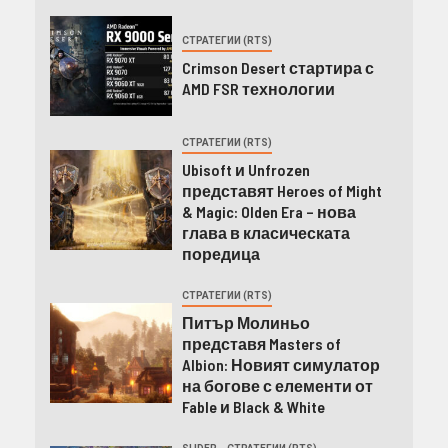
СТРАТЕГИИ (RTS)
Crimson Desert стартира с
AMD FSR технологии
СТРАТЕГИИ (RTS)
Ubisoft и Unfrozen
представят Heroes of Might
& Magic: Olden Era – нова
глава в класическата
поредица
СТРАТЕГИИ (RTS)
Питър Молиньо
представя Masters of
Albion: Новият симулатор
на богове с елементи от
Fable и Black & White