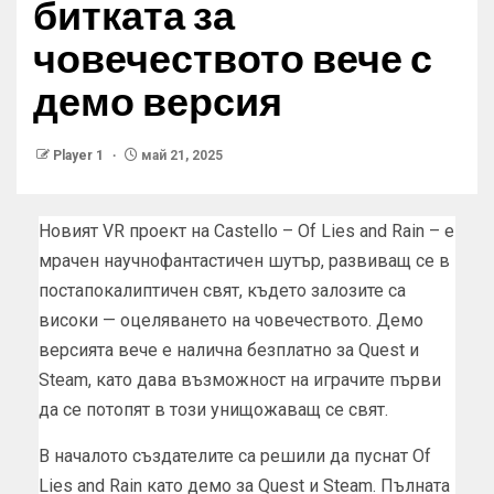
битката за
човечеството вече с
демо версия
Player 1
май 21, 2025
Новият VR проект на Castello – Of Lies and Rain – е
мрачен научнофантастичен шутър, развиващ се в
постапокалиптичен свят, където залозите са
високи — оцеляването на човечеството. Демо
версията вече е налична безплатно за Quest и
Steam, като дава възможност на играчите първи
да се потопят в този унищожаващ се свят.
В началото създателите са решили да пуснат Of
Lies and Rain като демо за Quest и Steam. Пълната