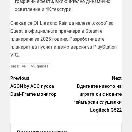
графични ефекти, включително динамично
осветление и 4K текстури.
Очаква се Of Lies and Rain да излезе „скоро“ за
Quest, а официалната премиера в Steam е
планирана за 2025 година. Разработчиците
планират да пуснат и демо версия за PlayStation
VR2.
VR
VR games
Tags:
Previous
Next
AGON by AOC пуска
Вдигнете нивото на
Dual-Frame монитор
играта си с новите
геймърски слушалки
Logitech G522