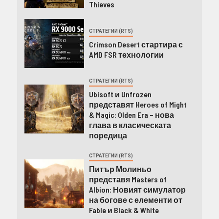
Thieves
СТРАТЕГИИ (RTS)
Crimson Desert стартира с
AMD FSR технологии
СТРАТЕГИИ (RTS)
Ubisoft и Unfrozen
представят Heroes of Might
& Magic: Olden Era – нова
глава в класическата
поредица
СТРАТЕГИИ (RTS)
Питър Молиньо
представя Masters of
Albion: Новият симулатор
на богове с елементи от
Fable и Black & White