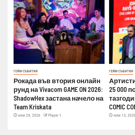
ГЕЙМ СЪБИТИЯ
ГЕЙМ СЪБИТИЯ
Рокада във втория онлайн
Артисти
рунд на Vivacom GAME ON 2026:
25 000 
ShadowHex застана начело на
тазгоди
Team Kriskata
COMIC CO
юли 29, 2026
Player 1
юли 13, 202