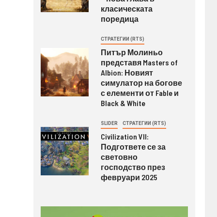
класическата
поредица
СТРАТЕГИИ (RTS)
Питър Молиньо
представя Masters of
Albion: Новият
симулатор на богове
с елементи от Fable и
Black & White
SLIDER
СТРАТЕГИИ (RTS)
Civilization VII:
Подгответе се за
световно
господство през
февруари 2025