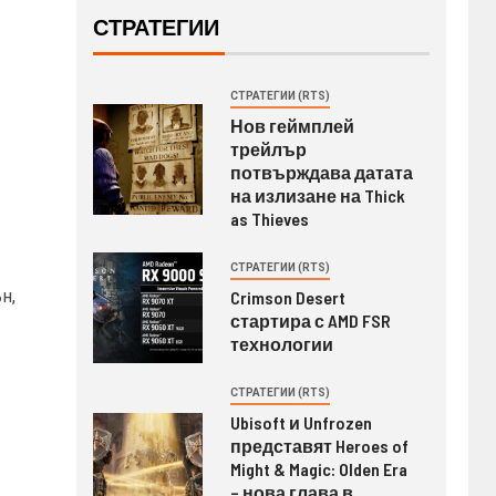
СТРАТЕГИИ
СТРАТЕГИИ (RTS)
Нов геймплей
трейлър
потвърждава датата
на излизане на Thick
as Thieves
СТРАТЕГИИ (RTS)
н,
Crimson Desert
стартира с AMD FSR
технологии
СТРАТЕГИИ (RTS)
Ubisoft и Unfrozen
представят Heroes of
Might & Magic: Olden Era
– нова глава в