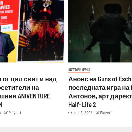
ШУТЪРИ (FPS)
 от цял свят и над
Анонс на Guns of Esch
посетители на
последната игра на
шния ANIVENTURE
Антонов, арт директ
N
Half-Life 2
6
Player 1
юли 8, 2026
Player 1