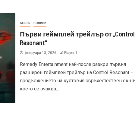
SLIDER
НОВИНИ
Първи геймплей трейлър от „Control
Resonant“
февруари 13, 2026
Player 1
Remedy Entertainment най‑после разкри първия
разширен геймплей трейлър на Control Resonant –
продължението на култовия свръхестествен екшъ
което се очаква...