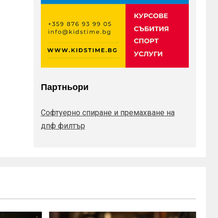
Партньори
Софтуерно спиране и премахване на
дпф филтър