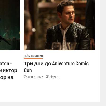
ГЕЙМ СЪБИТИЯ
aton –
Три дни до Aniventure Comic
 Виктор
Con
ор на
юли 7, 2026
Player 1