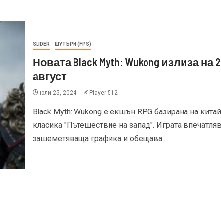
SLIDER
ШУТЪРИ (FPS)
Новата Black Myth: Wukong излиза на 2
август
юли 25, 2024
Player 512
Black Myth: Wukong е екшън RPG базирана на китай
класика "Пътешествие на запад". Играта впечатляв
зашеметяваща графика и обещава...