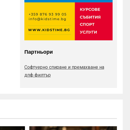
Партньори
Софтуерно спиране и премахване на
дпф филтър