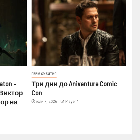
ГЕЙМ СЪБИТИЯ
aton –
Три дни до Aniventure Comic
 Виктор
Con
ор на
юли 7, 2026
Player 1