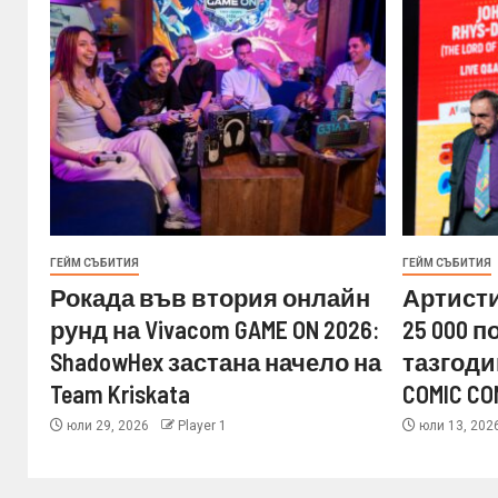
ГЕЙМ СЪБИТИЯ
ГЕЙМ СЪБИТИЯ
Рокада във втория онлайн
Артисти
рунд на Vivacom GAME ON 2026:
25 000 
ShadowHex застана начело на
тазгоди
Team Kriskata
COMIC CO
юли 29, 2026
Player 1
юли 13, 202