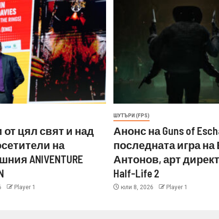
ШУТЪРИ (FPS)
 от цял свят и над
Анонс на Guns of Esch
посетители на
последната игра на
шния ANIVENTURE
Антонов, арт директ
N
Half-Life 2
6
Player 1
юли 8, 2026
Player 1