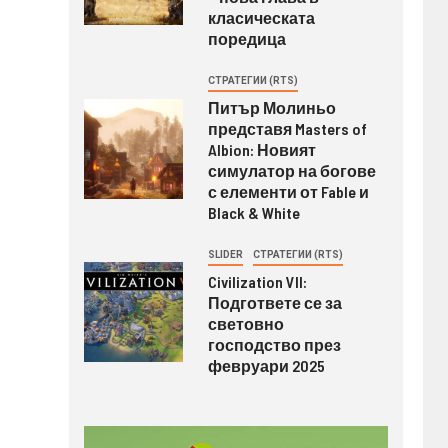
класическата
поредица
СТРАТЕГИИ (RTS)
Питър Молиньо
представя Masters of
Albion: Новият
симулатор на богове
с елементи от Fable и
Black & White
SLIDER
СТРАТЕГИИ (RTS)
Civilization VII:
Подгответе се за
световно
господство през
февруари 2025