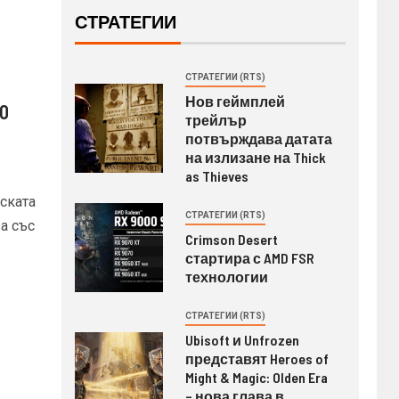
СТРАТЕГИИ
СТРАТЕГИИ (RTS)
Нов геймплей
0
трейлър
потвърждава датата
на излизане на Thick
as Thieves
ската
СТРАТЕГИИ (RTS)
а със
Crimson Desert
стартира с AMD FSR
технологии
СТРАТЕГИИ (RTS)
Ubisoft и Unfrozen
представят Heroes of
Might & Magic: Olden Era
– нова глава в