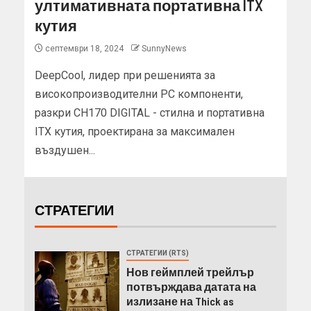
ултимативната портативна ITX
кутия
септември 18, 2024
SunnyNews
DeepCool, лидер при решенията за
високопроизводителни PC компоненти,
разкри CH170 DIGITAL - стилна и портативна
ITX кутия, проектирана за максимален
въздушен...
СТРАТЕГИИ
СТРАТЕГИИ (RTS)
Нов геймплей трейлър
потвърждава датата на
излизане на Thick as