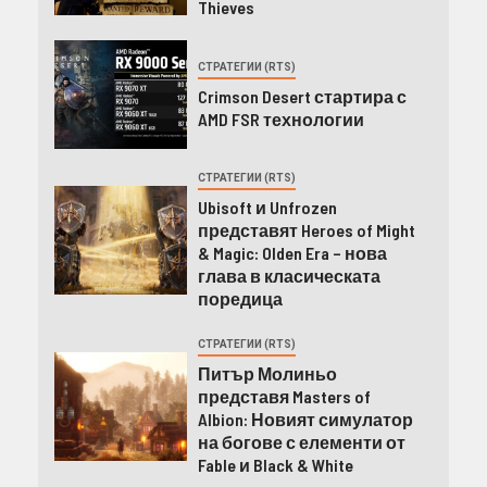
Thieves
СТРАТЕГИИ (RTS)
Crimson Desert стартира с
AMD FSR технологии
СТРАТЕГИИ (RTS)
Ubisoft и Unfrozen
представят Heroes of Might
& Magic: Olden Era – нова
глава в класическата
поредица
СТРАТЕГИИ (RTS)
Питър Молиньо
представя Masters of
Albion: Новият симулатор
на богове с елементи от
Fable и Black & White