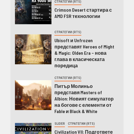
СТРАТЕГИИ (RTS)
Crimson Desert стартира с
AMD FSR технологии
СТРАТЕГИИ (RTS)
Ubisoft и Unfrozen
представят Heroes of Might
& Magic: Olden Era – нова
глава в класическата
поредица
СТРАТЕГИИ (RTS)
Питър Молиньо
представя Masters of
Albion: Новият симулатор
на богове с елементи от
Fable и Black & White
SLIDER
СТРАТЕГИИ (RTS)
Civilization VII: Подгответе