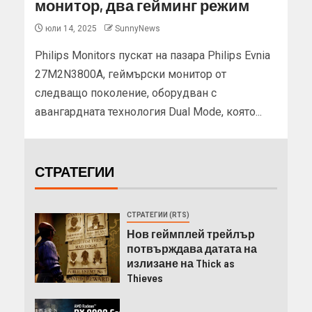
монитор, два гейминг режим
юли 14, 2025
SunnyNews
Philips Monitors пускат на пазара Philips Evnia
27M2N3800A, геймърски монитор от
следващо поколение, оборудван с
авангардната технология Dual Mode, която...
СТРАТЕГИИ
СТРАТЕГИИ (RTS)
Нов геймплей трейлър
потвърждава датата на
излизане на Thick as
Thieves