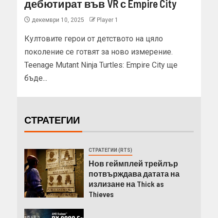
дебютират във VR с Empire City
декември 10, 2025
Player 1
Култовите герои от детството на цяло
поколение се готвят за ново измерение.
Teenage Mutant Ninja Turtles: Empire City ще
бъде...
СТРАТЕГИИ
СТРАТЕГИИ (RTS)
Нов геймплей трейлър
потвърждава датата на
излизане на Thick as
Thieves