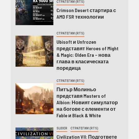
СТРАТЕГИИ (RTS)
Crimson Desert стартира с
AMD FSR технологии
СТРАТЕГИИ (RTS)
Ubisoft и Unfrozen
представят Heroes of Might
& Magic: Olden Era – нова
глава в класическата
поредица
СТРАТЕГИИ (RTS)
Питър Молиньо
представя Masters of
Albion: Новият симулатор
на богове с елементи от
Fable и Black & White
SLIDER
СТРАТЕГИИ (RTS)
Civilization VII: Подгответе