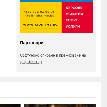
Партньори
Софтуерно спиране и премахване на
дпф филтър