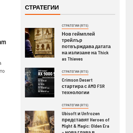
СТРАТЕГИИ
СТРАТЕГИИ (RTS)
Нов геймплей
трейлър
eam
потвърждава датата
на излизане на Thick
as Thieves
в
то
СТРАТЕГИИ (RTS)
Crimson Desert
стартира с AMD FSR
технологии
СТРАТЕГИИ (RTS)
Ubisoft и Unfrozen
представят Heroes of
Might & Magic: Olden Era
– нова глава в