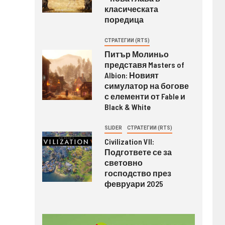
класическата
поредица
СТРАТЕГИИ (RTS)
Питър Молиньо
представя Masters of
Albion: Новият
симулатор на богове
с елементи от Fable и
Black & White
SLIDER
СТРАТЕГИИ (RTS)
Civilization VII:
Подгответе се за
световно
господство през
февруари 2025