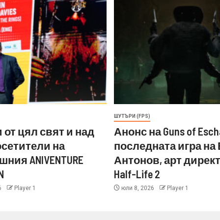
ШУТЪРИ (FPS)
 от цял свят и над
Анонс на Guns of Esch
посетители на
последната игра на
шния ANIVENTURE
Антонов, арт директ
N
Half-Life 2
6
Player 1
юли 8, 2026
Player 1