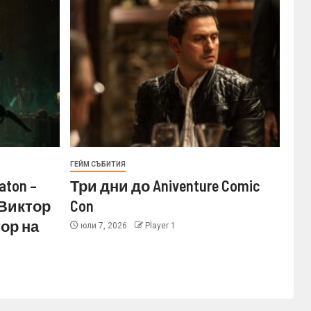
ГЕЙМ СЪБИТИЯ
aton –
Три дни до Aniventure Comic
 Виктор
Con
ор на
юли 7, 2026
Player 1