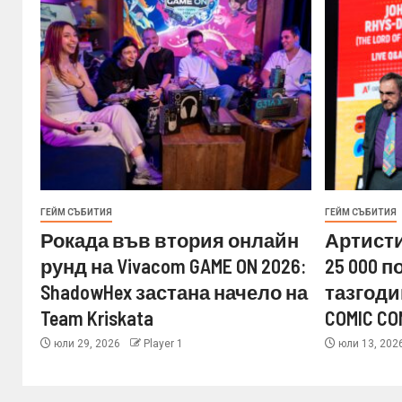
ГЕЙМ СЪБИТИЯ
ГЕЙМ СЪБИТИЯ
Рокада във втория онлайн
Артисти
рунд на Vivacom GAME ON 2026:
25 000 
ShadowHex застана начело на
тазгоди
Team Kriskata
COMIC CO
юли 29, 2026
Player 1
юли 13, 202