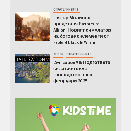
СТРАТЕГИИ (RTS)
Питър Молиньо
представя Masters of
Albion: Новият симулатор
на богове с елементи от
Fable и Black & White
SLIDER
СТРАТЕГИИ (RTS)
Civilization VII: Подгответе
се за световно
господство през
февруари 2025