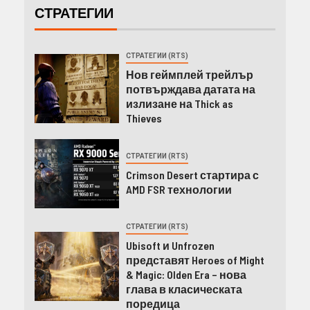
СТРАТЕГИИ
СТРАТЕГИИ (RTS)
Нов геймплей трейлър
потвърждава датата на
излизане на Thick as
Thieves
СТРАТЕГИИ (RTS)
Crimson Desert стартира с
AMD FSR технологии
СТРАТЕГИИ (RTS)
Ubisoft и Unfrozen
представят Heroes of Might
& Magic: Olden Era – нова
глава в класическата
поредица