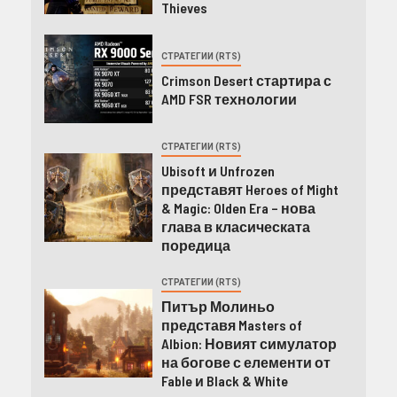
Thieves
СТРАТЕГИИ (RTS)
Crimson Desert стартира с
AMD FSR технологии
СТРАТЕГИИ (RTS)
Ubisoft и Unfrozen
представят Heroes of Might
& Magic: Olden Era – нова
глава в класическата
поредица
СТРАТЕГИИ (RTS)
Питър Молиньо
представя Masters of
Albion: Новият симулатор
на богове с елементи от
Fable и Black & White