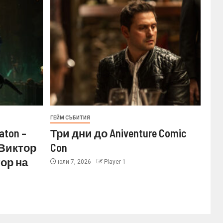
ГЕЙМ СЪБИТИЯ
aton –
Три дни до Aniventure Comic
 Виктор
Con
ор на
юли 7, 2026
Player 1