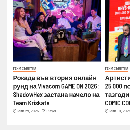
ГЕЙМ СЪБИТИЯ
ГЕЙМ СЪБИТИЯ
Рокада във втория онлайн
Артисти
рунд на Vivacom GAME ON 2026:
25 000 
ShadowHex застана начело на
тазгоди
Team Kriskata
COMIC CO
юли 29, 2026
Player 1
юли 13, 202