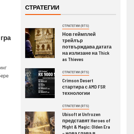
СТРАТЕГИИ
СТРАТЕГИИ (RTS)
Нов геймплей
игра
трейлър
потвърждава датата
на излизане на Thick
as Thieves
инг
СТРАТЕГИИ (RTS)
бере
Crimson Desert
стартира с AMD FSR
технологии
СТРАТЕГИИ (RTS)
Ubisoft и Unfrozen
представят Heroes of
Might & Magic: Olden Era
– нова глава в