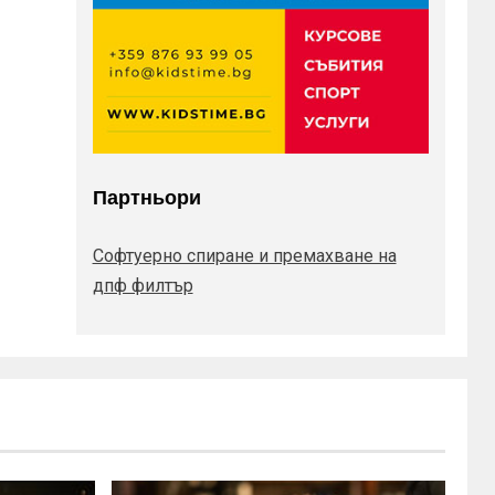
Партньори
Софтуерно спиране и премахване на
дпф филтър