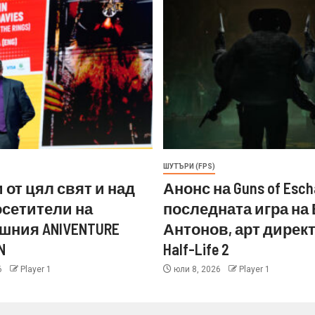
ШУТЪРИ (FPS)
 от цял свят и над
Анонс на Guns of Esch
посетители на
последната игра на
шния ANIVENTURE
Антонов, арт директ
N
Half-Life 2
6
Player 1
юли 8, 2026
Player 1