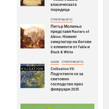
класическата
поредица
СТРАТЕГИИ (RTS)
Питър Молиньо
представя Masters of
Albion: Новият
симулатор на богове
с елементи от Fable и
Black & White
SLIDER
СТРАТЕГИИ (RTS)
Civilization VII:
Подгответе се за
световно
господство през
февруари 2025