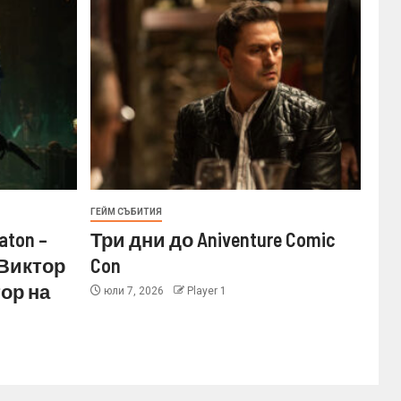
ГЕЙМ СЪБИТИЯ
aton –
Три дни до Aniventure Comic
 Виктор
Con
ор на
юли 7, 2026
Player 1