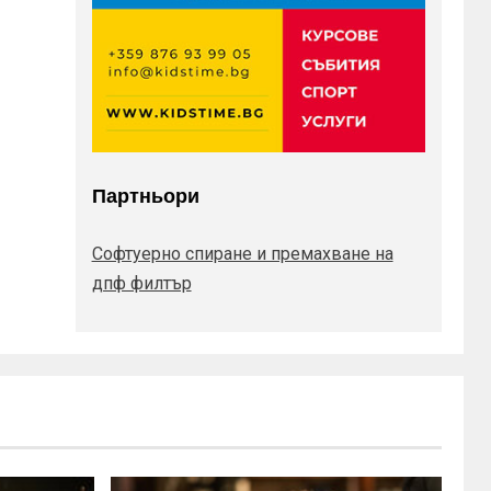
Партньори
Софтуерно спиране и премахване на
дпф филтър