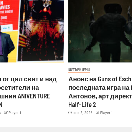
ШУТЪРИ (FPS)
 от цял свят и над
Анонс на Guns of Esch
посетители на
последната игра на
шния ANIVENTURE
Антонов, арт директ
N
Half-Life 2
6
Player 1
юли 8, 2026
Player 1