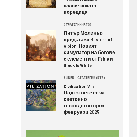
класическата
поредица
СТРАТЕГИИ (RTS)
Питър Молиньо
представя Masters of
Albion: Новият
симулатор на богове
с елементи от Fable и
Black & White
SLIDER
СТРАТЕГИИ (RTS)
Civilization VII:
Подгответе се за
световно
господство през
февруари 2025