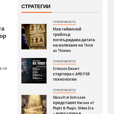
СТРАТЕГИИ
СТРАТЕГИИ (RTS)
та
Нов геймплей
трейлър
тор
потвърждава датата
на излизане на Thick
as Thieves
СТРАТЕГИИ (RTS)
а си
Crimson Desert
стартира с AMD FSR
технологии
СТРАТЕГИИ (RTS)
Ubisoft и Unfrozen
представят Heroes of
Might & Magic: Olden Era
– нова глава в