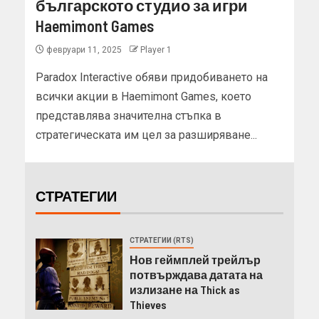
българското студио за игри
Haemimont Games
февруари 11, 2025
Player 1
Paradox Interactive обяви придобиването на
всички акции в Haemimont Games, което
представлява значителна стъпка в
стратегическата им цел за разширяване...
СТРАТЕГИИ
СТРАТЕГИИ (RTS)
Нов геймплей трейлър
потвърждава датата на
излизане на Thick as
Thieves