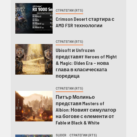
СТРАТЕГИИ (RTS)
Crimson Desert стартира с
AMD FSR технологии
СТРАТЕГИИ (RTS)
Ubisoft и Unfrozen
представят Heroes of Might
& Magic: Olden Era – нова
глава в класическата
поредица
СТРАТЕГИИ (RTS)
Питър Молиньо
представя Masters of
Albion: Новият симулатор
на богове с елементи от
Fable и Black & White
SLIDER
СТРАТЕГИИ (RTS)