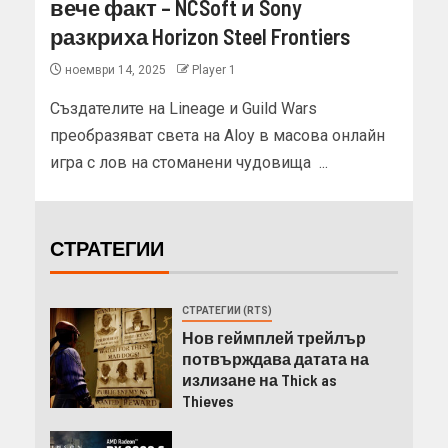
вече факт – NCSoft и Sony
разкриха Horizon Steel Frontiers
ноември 14, 2025
Player 1
Създателите на Lineage и Guild Wars
преобразяват света на Aloy в масова онлайн
игра с лов на стоманени чудовища ...
СТРАТЕГИИ
СТРАТЕГИИ (RTS)
Нов геймплей трейлър
потвърждава датата на
излизане на Thick as
Thieves