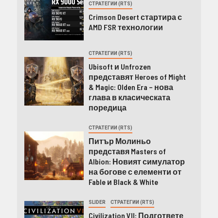
СТРАТЕГИИ (RTS)
Crimson Desert стартира с
AMD FSR технологии
СТРАТЕГИИ (RTS)
Ubisoft и Unfrozen
представят Heroes of Might
& Magic: Olden Era – нова
глава в класическата
поредица
СТРАТЕГИИ (RTS)
Питър Молиньо
представя Masters of
Albion: Новият симулатор
на богове с елементи от
Fable и Black & White
SLIDER
СТРАТЕГИИ (RTS)
Civilization VII: Подгответе