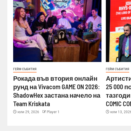
ГЕЙМ СЪБИТИЯ
ГЕЙМ СЪБИТИЯ
Рокада във втория онлайн
Артисти
рунд на Vivacom GAME ON 2026:
25 000 
ShadowHex застана начело на
тазгоди
Team Kriskata
COMIC CO
юли 29, 2026
Player 1
юли 13, 202