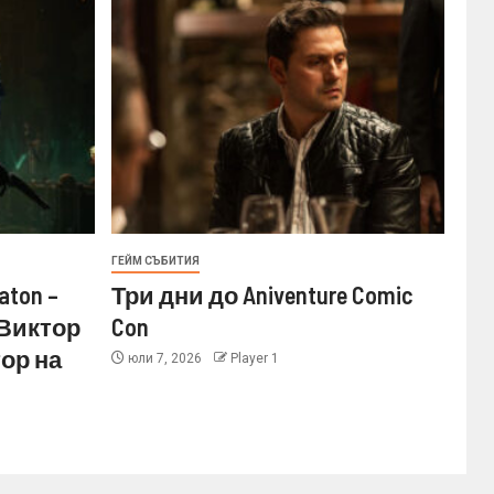
ГЕЙМ СЪБИТИЯ
aton –
Три дни до Aniventure Comic
 Виктор
Con
ор на
юли 7, 2026
Player 1