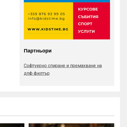
Партньори
Софтуерно спиране и премахване на
дпф филтър