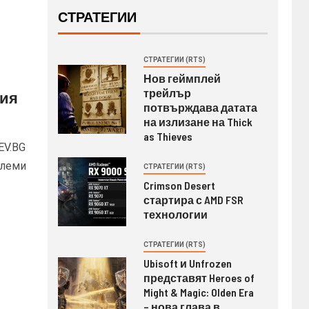
СТРАТЕГИИ
СТРАТЕГИИ (RTS)
Нов геймплей
трейлър
рия
потвърждава датата
на излизане на Thick
as Thieves
EV.BG
олеми
СТРАТЕГИИ (RTS)
Crimson Desert
стартира с AMD FSR
технологии
СТРАТЕГИИ (RTS)
Ubisoft и Unfrozen
представят Heroes of
Might & Magic: Olden Era
– нова глава в