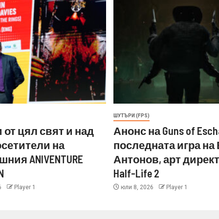
ШУТЪРИ (FPS)
 от цял свят и над
Анонс на Guns of Esch
посетители на
последната игра на
шния ANIVENTURE
Антонов, арт директ
N
Half-Life 2
6
Player 1
юли 8, 2026
Player 1