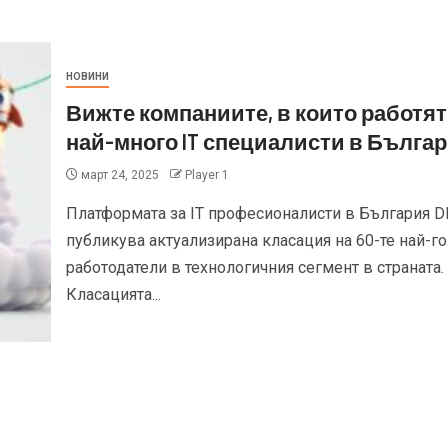
НОВИНИ
Вижте компаниите, в които работят
най-много IT специалисти в Бълга
март 24, 2025
Player 1
Платформата за IT професионалисти в България D
публикува актуализирана класация на 60-те най-г
работодатели в технологичния сегмент в страната.
Класацията...