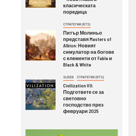
класическата
поредица
СТРАТЕГИИ (RTS)
Питър Молиньо
представя Masters of
Albion: Новият
симулатор на богове
с елементи от Fable и
Black & White
SLIDER
СТРАТЕГИИ (RTS)
Civilization VII:
Подгответе се за
световно
господство през
февруари 2025