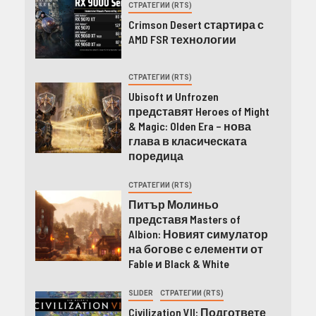
СТРАТЕГИИ (RTS)
Crimson Desert стартира с
AMD FSR технологии
СТРАТЕГИИ (RTS)
Ubisoft и Unfrozen
представят Heroes of Might
& Magic: Olden Era – нова
глава в класическата
поредица
СТРАТЕГИИ (RTS)
Питър Молиньо
представя Masters of
Albion: Новият симулатор
на богове с елементи от
Fable и Black & White
SLIDER
СТРАТЕГИИ (RTS)
Civilization VII: Подгответе