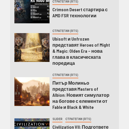
СТРАТЕГИИ (RTS)
Crimson Desert стартира с
AMD FSR технологии
СТРАТЕГИИ (RTS)
Ubisoft и Unfrozen
представят Heroes of Might
& Magic: Olden Era – нова
глава в класическата
поредица
СТРАТЕГИИ (RTS)
Питър Молиньо
представя Masters of
Albion: Новият симулатор
на богове с елементи от
Fable и Black & White
SLIDER
СТРАТЕГИИ (RTS)
Civilization VII: Подгответе