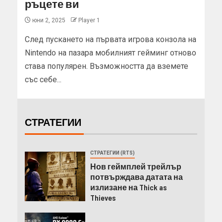
ръцете ви
юни 2, 2025
Player 1
След пускането на първата игрова конзола на
Nintendo на пазара мобилният гейминг отново
става популярен. Възможността да вземете
със себе...
СТРАТЕГИИ
СТРАТЕГИИ (RTS)
Нов геймплей трейлър
потвърждава датата на
излизане на Thick as
Thieves