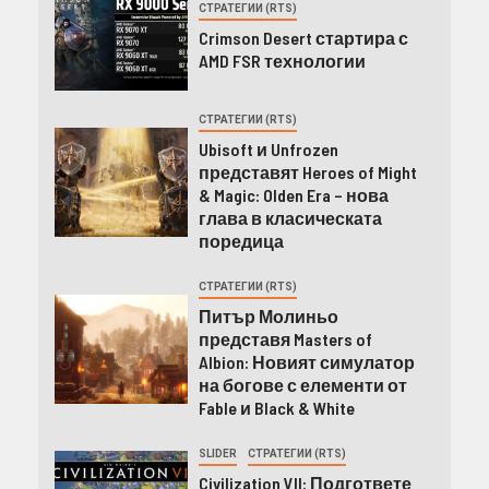
СТРАТЕГИИ (RTS)
Crimson Desert стартира с
AMD FSR технологии
СТРАТЕГИИ (RTS)
Ubisoft и Unfrozen
представят Heroes of Might
& Magic: Olden Era – нова
глава в класическата
поредица
СТРАТЕГИИ (RTS)
Питър Молиньо
представя Masters of
Albion: Новият симулатор
на богове с елементи от
Fable и Black & White
SLIDER
СТРАТЕГИИ (RTS)
Civilization VII: Подгответе