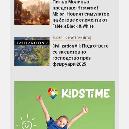
Питър Молиньо
представя Masters of
Albion: Новият симулатор
на богове с елементи от
Fable и Black & White
SLIDER
СТРАТЕГИИ (RTS)
Civilization VII: Подгответе
се за световно
господство през
февруари 2025