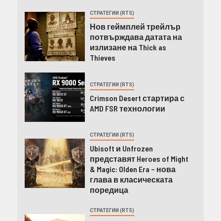
СТРАТЕГИИ (RTS)
Нов геймплей трейлър
потвърждава датата на
излизане на Thick as
Thieves
СТРАТЕГИИ (RTS)
Crimson Desert стартира с
AMD FSR технологии
СТРАТЕГИИ (RTS)
Ubisoft и Unfrozen
представят Heroes of Might
& Magic: Olden Era – нова
глава в класическата
поредица
СТРАТЕГИИ (RTS)