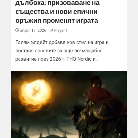
дълбока: призоваване на
същества и нови епични
оръжия променят играта
април 17, 2026
Player 1
Голям ъпдейт добавя нов стил на игра и
поставя основите за още по-мащабно
развитие през 2026 г. THQ Nordic и...