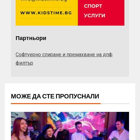
Партньори
Софтуерно спиране и премахване на дпф
филтър
МОЖЕ ДА СТЕ ПРОПУСНАЛИ