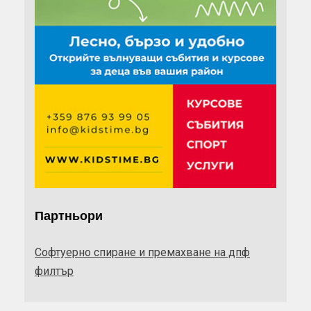
Партньори
Софтуерно спиране и премахване на дпф
филтър