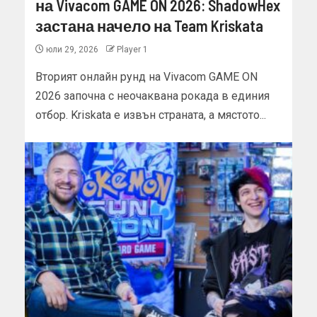
на Vivacom GAME ON 2026: ShadowHex
застана начело на Team Kriskata
юли 29, 2026
Player 1
Вторият онлайн рунд на Vivacom GAME ON
2026 започна с неочаквана рокада в единия
отбор. Kriskata е извън страната, а мястото...