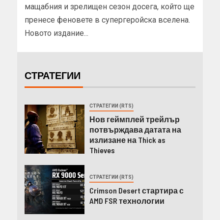
мащабния и зрелищен сезон досега, който ще
пренесе феновете в супергеройска вселена.
Новото издание...
СТРАТЕГИИ
СТРАТЕГИИ (RTS)
Нов геймплей трейлър
потвърждава датата на
излизане на Thick as
Thieves
СТРАТЕГИИ (RTS)
Crimson Desert стартира с
AMD FSR технологии