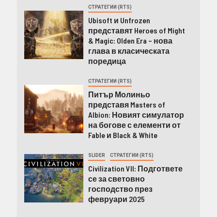
СТРАТЕГИИ (RTS)
Ubisoft и Unfrozen
представят Heroes of Might
& Magic: Olden Era – нова
глава в класическата
поредица
СТРАТЕГИИ (RTS)
Питър Молиньо
представя Masters of
Albion: Новият симулатор
на богове с елементи от
Fable и Black & White
SLIDER
СТРАТЕГИИ (RTS)
Civilization VII: Подгответе
се за световно
господство през
февруари 2025