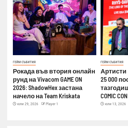
ГЕЙМ СЪБИТИЯ
ГЕЙМ СЪБИТИЯ
Рокада във втория онлайн
Артисти 
рунд на Vivacom GAME ON
25 000 п
2026: ShadowHex застана
тазгодиш
начело на Team Kriskata
COMIC CON
юли 29, 2026
Player 1
юли 13, 2026