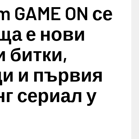
m GAME ON се
ща е нови
 битки,
ди и първия
г сериал у