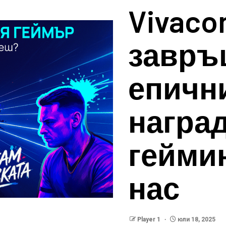
Vivaco
завръ
епични
награ
геймин
нас
Player 1
юли 18, 2025