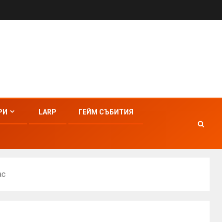
РИ
LARP
ГЕЙМ СЪБИТИЯ
ас