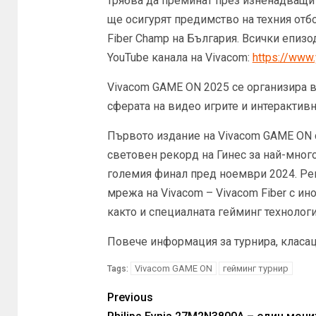
трябва да преминат през изненадващи п
ще осигурят предимство на техния отбо
Fiber Champ на България. Всички епиз
YouTube канала на Vivacom:
https://www
Vivacom GAME ON 2025 се организира в
сферата на видео игрите и интерактивн
Първото издание на Vivacom GAME ON с
световен рекорд на Гинес за най-мног
големия финал пред ноември 2024. Ре
мрежа на Vivacom – Vivacom Fiber с ин
както и специалната гейминг технология
Повече информация за турнира, класаци
Vivacom GAME ON
гейминг турнир
Tags:
Previous