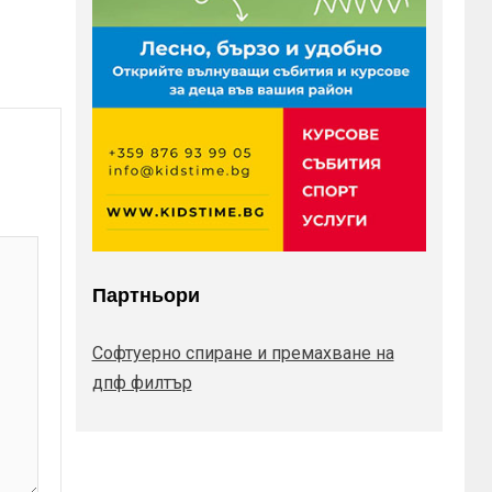
Партньори
Софтуерно спиране и премахване на
дпф филтър