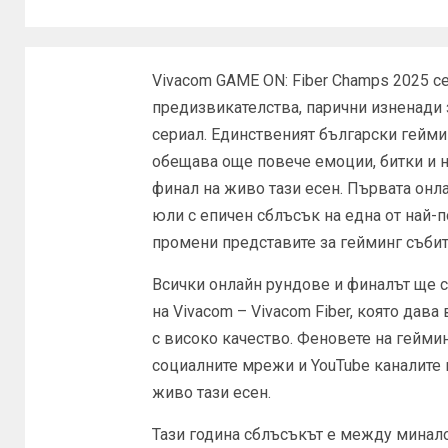
Vivacom GAME ON: Fiber Champs 2025 с
предизвикателства, парични изненади 
сериал. Единственият български гейми
обещава още повече емоции, битки и н
финал на живо тази есен. Първата онла
юли с епичен сблъсък на една от най-по
промени представите за гейминг събит
Всички онлайн рундове и финалът ще 
на Vivacom – Vivacom Fiber, която да
с високо качество. Феновете на геймин
социалните мрежи и YouTube каналите 
живо тази есен.
Тази година сблъсъкът е между минал