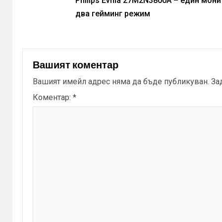
Philips Evnia 27M2N3800A – eдин мони
два гейминг режим
Вашият коментар
Вашият имейл адрес няма да бъде публикуван.
За
Коментар:
*