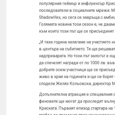
популярния геймър и инфлуенсър Крист
последователи в социалните мрежи. Ми
ShadowHex, но сега се завръща с амбиц
Голямата новина този сезон е, че два
към които този път ще се присъединят 
„И тази година залагаме на участието 
в центъра на събитието. Те ще решава
надпреварата. Но този път залогът е о
да спечелят награди от по 1000 лв. във
добрите осем участници ще се присъе
живо в края на годината и ще се борят
сподели Желяз Кольовски, директор М
Допълнителна атракция е специалния о
феновете ще могат да проследят вълн
Криската. Първият епизод стартира на 