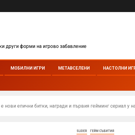
чки други форми на игрово забавление
МОБИЛНИ ИГРИ
МЕТАВСЕЛЕНИ
НАСТОЛНИ ИГ
е нови епични битки, награди и първия гейминг сериал у н
SLIDER
ГЕЙМ СЪБИТИЯ