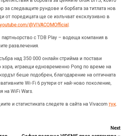
репятствия в борбата за ценните GIGA BITS, които
р за следващите рундове и борбата за титлата нов
оди от поредицата ще се излъчват ексклузивно в
.youtube.com/@VIVACOMOfficial
.
 партньорство с TDB Play – водеща компания в
ите развлечения.
ъбра над 350 000 онлайн стрийма и постави
о хора, играещи едновременно Pong по време на
кордът беше подобрен, благодарение на оптичната
овативните Wi-Fi 6 рутери от най-ново поколение,
 на WiFi Wars.
ите и статистиката следете в сайта на Vivacom
тук
.
Next