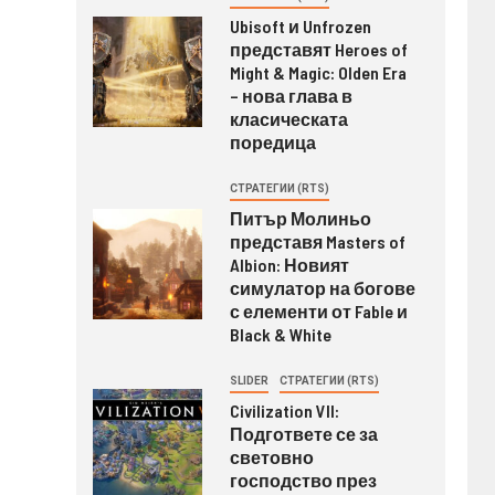
Ubisoft и Unfrozen
представят Heroes of
Might & Magic: Olden Era
– нова глава в
класическата
поредица
СТРАТЕГИИ (RTS)
Питър Молиньо
представя Masters of
Albion: Новият
симулатор на богове
с елементи от Fable и
Black & White
SLIDER
СТРАТЕГИИ (RTS)
Civilization VII:
Подгответе се за
световно
господство през