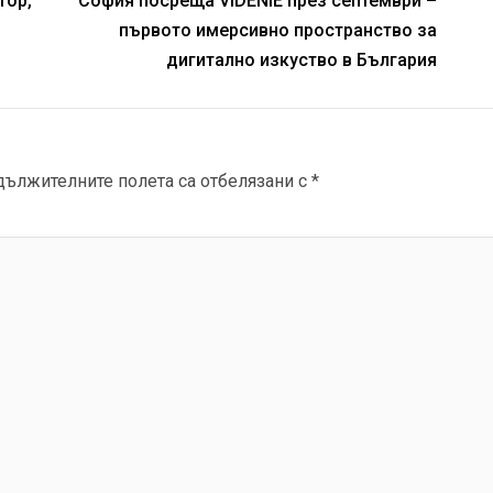
тор,
София посреща VIDENIE през септември –
първото имерсивно пространство за
дигитално изкуство в България
дължителните полета са отбелязани с
*