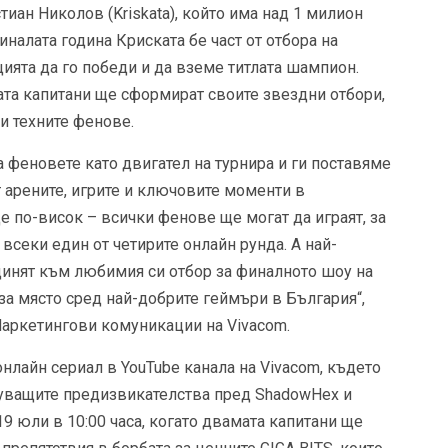
иан Николов (Kriskata), който има над 1 милион
налата година Криската бе част от отбора на
ията да го победи и да вземе титлата шампион.
мата капитани ще сформират своите звездни отбори,
и техните фенове.
на феновете като двигател на турнира и ги поставяме
т арените, игрите и ключовите моменти в
ще по-висок – всички фенове ще могат да играят, за
 всеки един от четирите онлайн рунда. А най-
динят към любимия си отбор за финалното шоу на
 за място сред най-добрите геймъри в България“,
аркетингови комуникации на Vivacom.
нлайн сериал в YouTube канала на Vivacom, където
уващите предизвикателства пред ShadowHex и
19 юли в 10:00 часа, когато двамата капитани ще