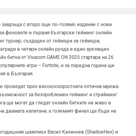
е завръща с второ още по-голямо издание с нови
за феновете и първия български гейминг онлайн
нг турнир, създаден от геймъри за геймъри,
агради в четири онлайн рунда и един зрелищен
йн битка от Vivacom GAME ON 2025 стартира на 26
пулярните игри – Fortnite, и за поредна година ще
ия в България.
се проведат през високоскоростната оптична мрежа
ва възможност за безпроблемен гейминг и стрийминг
га ще могат да гледат онлайн битките на живо в
на двамата капитани, а големият финал ще бъде на
огодишния шампион Васил Калинчев (ShadowHex) и