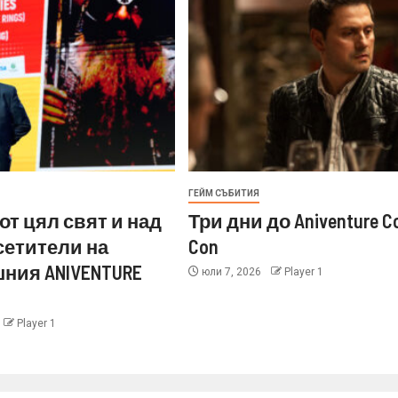
ГЕЙМ СЪБИТИЯ
от цял свят и над
Три дни до Aniventure C
осетители на
Con
ния ANIVENTURE
юли 7, 2026
Player 1
Player 1