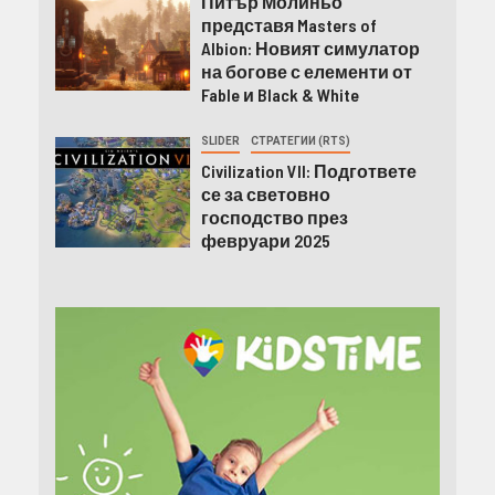
Питър Молиньо
представя Masters of
Albion: Новият симулатор
на богове с елементи от
Fable и Black & White
SLIDER
СТРАТЕГИИ (RTS)
Civilization VII: Подгответе
се за световно
господство през
февруари 2025