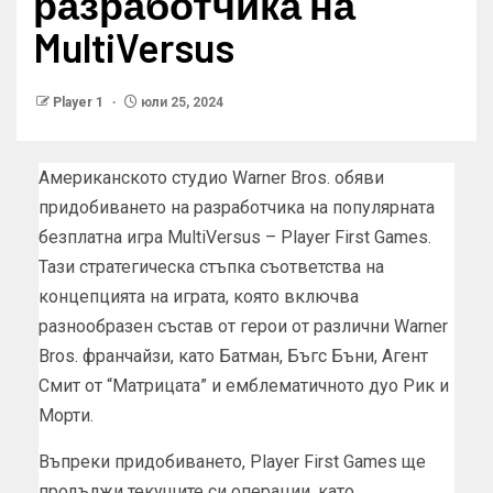
разработчика на
MultiVersus
Player 1
юли 25, 2024
Американското студио Warner Bros. обяви
придобиването на разработчика на популярната
безплатна игра MultiVersus – Player First Games.
Тази стратегическа стъпка съответства на
концепцията на играта, която включва
разнообразен състав от герои от различни Warner
Bros. франчайзи, като Батман, Бъгс Бъни, Агент
Смит от “Матрицата” и емблематичното дуо Рик и
Морти.
Въпреки придобиването, Player First Games ще
продължи текущите си операции, като