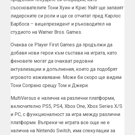
съоснователите Тони Хуин и Крис Уайт ще запазят
лидерските си роли и ще се отчитат пред Карлос
Барбоса – вицепрезидент и ръководител на
студиото на Warner Bros. Games.
Очаква се Player First Games да продължи да
добавя нови герои към състава на играта, като
феновете могат да очакват редовни
актуализации и допълнения, които да подобрят
игровото изживяване. Може би скоро ще видим
Тони Сопрано срещу Том и Джери.
MultiVersus е налична на различни платформи,
включително PS5, PS4, Xbox One, Xbox Series X/S
и PC, с функционалност за игра между различни
платформи. Въпреки че играта все още не е
налична на Nintendo Switch, има спекулации за